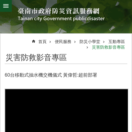
搜
跳到主要內容區塊
尋
進
階
搜
熱
颱
地
風
震
門
尋
關
首頁
便民服務
防災小學堂
互動專區
鍵
災害防救影音專區
災
字
害
災害防救影音專區
防
救
辦
60台移動式抽水機交機儀式 黃偉哲:超前部署
公
室
簡
介
災
防
新
聞