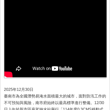
業
務
專
區
便
民
服
務
網
站
導
覽
回
首
2025年12月30日
頁
臺南市為全國潛勢易淹水面積最大的城市，面對防汛工作的
市
不可預知與風險，南市府始終以最高標準進行整備。12/30
府
日上午於新市區座駕抽水站舉行「114年度0.3CMS移動式