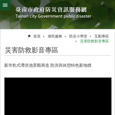
搜
跳到主要內容區塊
尋
進
階
搜
熱
颱
地
風
震
門
尋
關
首頁
便民服務
防災小學堂
互動專區
鍵
災害防救影音專區
災
字
害
災害防救影音專區
防
救
辦
新市乾式滯洪池景觀再造 防洪與休憩特色新地標
公
室
簡
介
災
防
新
聞