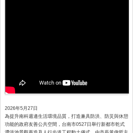
業
務
專
區
便
民
服
務
網
站
導
覽
回
首
2026年5月27日
頁
為提升南科週邊生活環境品質，打造兼具防洪、防災與休憩
市
功能的政府友善公共空間，台南市0527日舉行新都市乾式
府
滯洪池景觀再造及人行步道工程動土儀式，由市長黃偉哲主