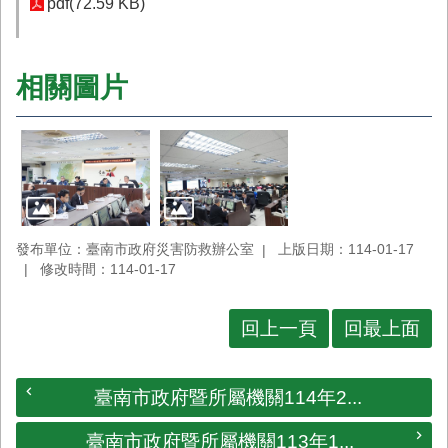
pdf(72.59 KB)
業
務
專
相關圖片
區
便
民
服
務
網
發布單位：臺南市政府災害防救辦公室
上版日期：114-01-17
站
修改時間：114-01-17
導
覽
回上一頁
回最上面
回
首
頁
臺南市政府暨所屬機關114年2...
市
府
臺南市政府暨所屬機關113年1...