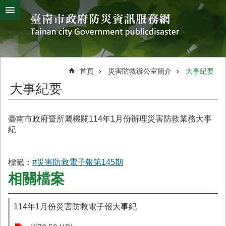
搜
跳到主要內容區塊
尋
進
階
搜
熱
颱
地
風
震
門
尋
關
首頁
災害防救辦公室簡介
大事紀要
鍵
災
大事紀要
字
害
防
救
臺南市政府暨所屬機關114年1月份辦理災害防救業務大事
辦
紀
公
室
簡
標籤：
#災害防救電子報第145期
介
相關檔案
災
防
114年1月份災害防救電子報大事紀
新
聞