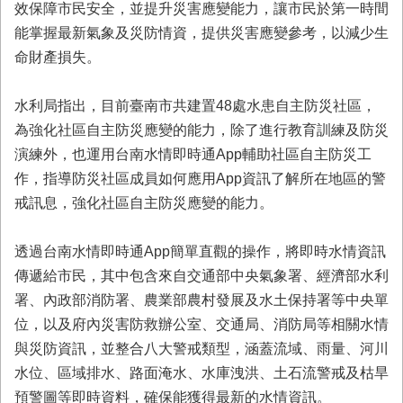
效保障市民安全，並提升災害應變能力，讓市民於第一時間
業
能掌握最新氣象及災防情資，提供災害應變參考，以減少生
務
命財產損失。
專
區
水利局指出，目前臺南市共建置48處水患自主防災社區，
便
為強化社區自主防災應變的能力，除了進行教育訓練及防災
民
服
演練外，也運用台南水情即時通App輔助社區自主防災工
務
作，指導防災社區成員如何應用App資訊了解所在地區的警
戒訊息，強化社區自主防災應變的能力。
網
站
導
透過台南水情即時通App簡單直觀的操作，將即時水情資訊
覽
傳遞給市民，其中包含來自交通部中央氣象署、經濟部水利
署、內政部消防署、農業部農村發展及水土保持署等中央單
回
首
位，以及府內災害防救辦公室、交通局、消防局等相關水情
頁
與災防資訊，並整合八大警戒類型，涵蓋流域、雨量、河川
水位、區域排水、路面淹水、水庫洩洪、土石流警戒及枯旱
市
府
預警圖等即時資料，確保能獲得最新的水情資訊。