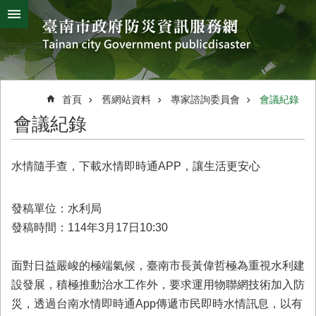
搜
跳到主要內容區塊
尋
進
階
搜
熱
颱
地
風
震
門
尋
關
首頁
舊網站資料
專家諮詢委員會
會議紀錄
鍵
災
會議紀錄
字
害
防
救
水情隨手查，下載水情即時通APP，讓生活更安心
辦
公
室
發稿單位：水利局
簡
發稿時間：114年3月17日10:30
介
災
面對日益嚴峻的極端氣候，臺南市長黃偉哲極為重視水利建
防
設發展，積極推動治水工作外，要求運用物聯網技術加入防
新
災，透過台南水情即時通App傳遞市民即時水情訊息，以有
聞