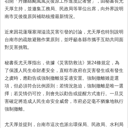
召開「丹娜絲颱風風災復原工作進度記者會」，由秘書長尤
業
天厚主持，並邀集工務局、民政局等單位出席，向外界說明
務
南市災後復原與補助核撥最新情況。
專
區
近來因花蓮堰塞湖溢流災害引發的討論，尤天厚也特別說明
便
台南市的疏散避難作業原則，並呼籲各縣市攜手互助共同面
民
對災害挑戰。
服
務
秘書長尤天厚指出，依據《災害防救法》第24條規定，為
網
了保護人民生命財產安全，直轄市政府在災害發生或有發生
站
之虞時，應勸告或強制撤離並妥適安置。強制撤離雖是選
導
覽
項，但必須符合比例原則：若情況急迫，強制撤離是唯一選
擇；若災情仍可控，則會先以勸告或提醒方式進行。一旦災
回
害確定將造成人民生命安全威脅，市府必定毫不猶豫地執行
首
頁
強制撤離。
市
尤天厚並提到，台南市這次也派出環保局、民政局、水利局
府