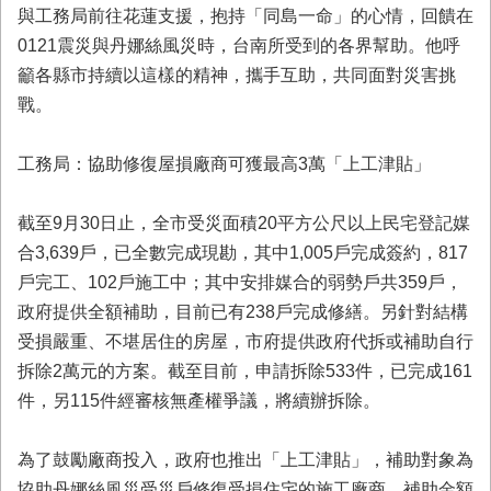
首
與工務局前往花蓮支援，抱持「同島一命」的心情，回饋在
頁
0121震災與丹娜絲風災時，台南所受到的各界幫助。他呼
籲各縣市持續以這樣的精神，攜手互助，共同面對災害挑
戰。
工務局：協助修復屋損廠商可獲最高3萬「上工津貼」
截至9月30日止，全市受災面積20平方公尺以上民宅登記媒
合3,639戶，已全數完成現勘，其中1,005戶完成簽約，817
戶完工、102戶施工中；其中安排媒合的弱勢戶共359戶，
政府提供全額補助，目前已有238戶完成修繕。另針對結構
受損嚴重、不堪居住的房屋，市府提供政府代拆或補助自行
拆除2萬元的方案。截至目前，申請拆除533件，已完成161
件，另115件經審核無產權爭議，將續辦拆除。
為了鼓勵廠商投入，政府也推出「上工津貼」，補助對象為
協助丹娜絲風災受災戶修復受損住宅的施工廠商，補助金額