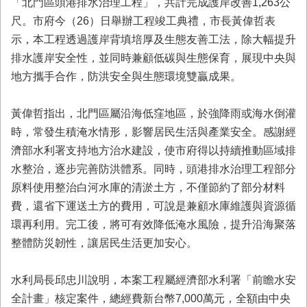
「北門區頭港排水治理工程」，共計完成護岸改善1,263公
業
尺。市府今（26）日舉辦工程竣工典禮，市長黃偉哲表
務
示，本工程透過護岸背填培厚及生態友善工法，除大幅提升
專
排水護岸安全性，並同時兼顧低碳與生態保育，展現中央與
區
地方攜手合作，防洪安全與生態環境雙贏成果。
便
民
黃偉哲指出，北門區屬沿海低窪地區，於強降雨或海水倒灌
服
務
時，常發生積淹水情形，影響居民生活與產業安全。感謝經
濟部水利署支持地方治水建設，使市府得以持續推動區域排
網
水整治，逐步完善防洪體系。同時，頭港排水治理工程部分
站
原料使用整治白河水庫的清淤土方，不僅節約了部分材料
導
覽
費，還省下運送土方的費用，可說是兼顧水庫維護與資源循
環再利用。完工後，將可有效降低淹水風險，提升沿海聚落
回
整體防災韌性，讓居民生活更加安心。
首
頁
水利局長邱忠川說明，本案工程屬經濟部水利署「前瞻水安
市
全計畫」核定案件，總經費新台幣7,000萬元，全額由中央
府