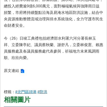
總投入經費逾9億6,000萬元，面對極端氣候與強降雨日益
頻繁，市府將持續盤點沿海及易淹水地區防洪設施，結合中
央資源推動整體流域治理與排水系統強化，全力守護市民生
命財產安全。
今（26）日竣工典禮包括經濟部水利署六河分署長林玉
祥、立委陳亭妃、議員蔡秋蘭、謝舒凡，立委林俊憲、賴惠
員服務處及各議員服務處代表參與，祈福地方未來風調雨
順、欣欣向榮。
原文連結
標籤：
#北門區頭港
#防洪
相關圖片