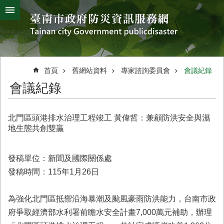
搜
跳到主要內容區塊
尋
進
階
搜
熱
颱
地
風
震
門
尋
關
首頁
舊網站資料
專家諮詢委員會
會議紀錄
鍵
災
會議紀錄
字
害
防
救
北門區頭港排水治理工程竣工 黃偉哲：兼顧防洪安全與濕
辦
地生態共創雙贏
公
室
簡
發稿單位：新聞及國際關係處
介
發稿時間：115年1月26日
災
防
為強化北門區抵禦沿海暴潮及颱風豪雨防洪能力，台南市政
新
府爭取經濟部水利署前瞻水安全計畫7,000萬元補助，辦理
聞