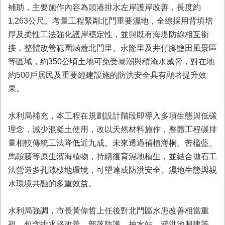
首
補助，主要施作內容為頭港排水左岸護岸改善，長度約
頁
1,263公尺。考量工程緊鄰北門重要濕地，全線採用背填培
厚及柔性工法強化護岸穩定性，並與既有海堤防線相互銜
接，整體改善範圍涵蓋北門里、永隆里及井仔腳鹽田風景區
等區域，約350公頃土地可免受暴潮與積淹水威脅，對在地
約500戶居民及重要經建設施的防洪安全具有顯著提升效
果。
水利局補充，本工程在規劃設計階段即導入多項生態與低碳
理念，減少混凝土使用，改以天然材料施作，整體工程碳排
量相較傳統工法降低近九成。未來透過補植海桐、苦檻藍、
馬鞍藤等原生濱海植物，持續復育濕地植生，並結合拋石工
法營造多孔隙棲地環境，可望達成防洪安全、濕地生態與親
水環境共融的多重效益。
水利局強調，市長黃偉哲上任後對北門區水患改善相當重
視，包含排水路改善、部落防護、抽水站、滯洪池興建等，