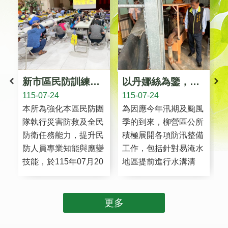
業
務
專
區
便
民
新市區民防訓練融入最新反恐觀念與實地防災教育 前進十八羅漢山，見證大自然力量與災後重生
以丹娜絲為鑒，柳營區公所加強防汛防颱整備，有備無患
服
115-07-24
115-07-24
1
務
本所為強化本區民防團
為因應今年汛期及颱風
網
隊執行災害防救及全民
季的到來，柳營區公所
站
防衛任務能力，提升民
積極展開各項防汛整備
導
防人員專業知能與應變
工作，包括針對易淹水
覽
技能，於115年07月20
地區提前進行水溝清
回
日於本區三里聯合活動
淤、雨水下水道及大排
首
中心舉辦本區115年民
等加強巡視，確認各處
頁
防團隊整編常年訓練暨
水閘門、抽水站、抽水
更多
市
里鄰長災害防救及防災
機、發電機等都運作正
府
志工講習，本 ...更多
常，也完成防水擋板、