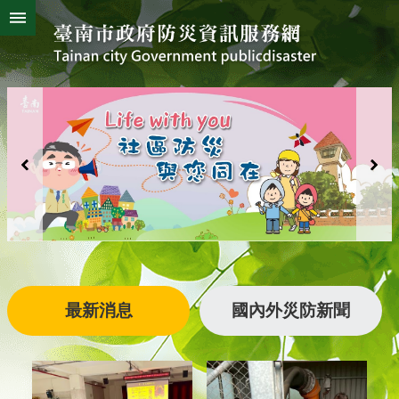
搜
跳到主要內容區塊
尋
進
階
搜
熱
颱
地
風
震
門
尋
關
鍵
災
字
害
防
救
辦
公
室
簡
介
最新消息
國內外災防新聞
災
防
新
聞