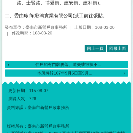
所
路、士賢路、博愛街、建安街、建利街)。
簡
介
二、委由廠商(彩鴻實業有限公司)派工前往張貼。
訊
發布單位：臺南市新營戶政事務所
上版日期：108-03-20
息
修改時間：108-03-20
公
布
回上一頁
回最上面
互
動
住戶如有門牌脫落、遺失或毀損不...
專
本所將於107年9月5日至9月...
區
:::
申
更新日期：
115-08-07
辦
瀏覽人次：
726
專
區
資料維護：臺南市新營戶政事務所
表
單
版權所有：臺南市新營戶政事務所
下