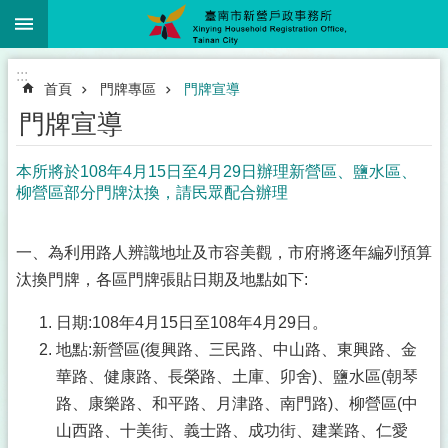
:::
跳到主要內容區塊
搜
尋
進
:::
階
首頁
門牌專區
門牌宣導
搜
尋
門牌宣導
本所將於108年4月15日至4月29日辦理新營區、鹽水區、
柳營區部分門牌汰換，請民眾配合辦理
線
上
(網
一、為利用路人辨識地址及市容美觀，市府將逐年編列預算
路)
汰換門牌，各區門牌張貼日期及地點如下:
申
辦
日期:108年4月15日至108年4月29日。
服
地點:新營區(復興路、三民路、中山路、東興路、金
務
華路、健康路、長榮路、土庫、卯舍)、鹽水區(朝琴
專
區
路、康樂路、和平路、月津路、南門路)、柳營區(中
山西路、十美街、義士路、成功街、建業路、仁愛
本