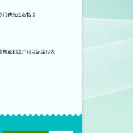
取用傳統姓名指引
團聚至初設戶籍登記流程表