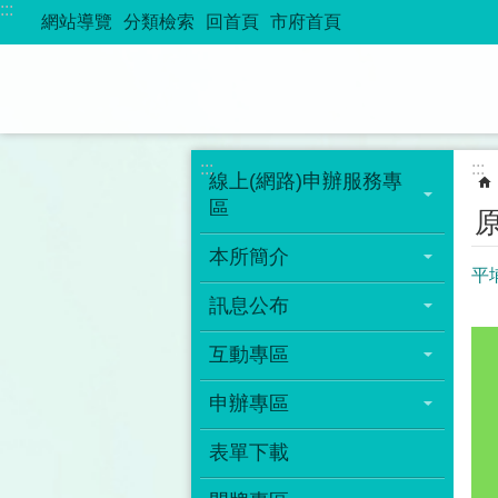
:::
跳到主要內容區塊
網站導覽
分類檢索
回首頁
市府首頁
:::
:::
線上(網路)申辦服務專
區
本所簡介
平
訊息公布
互動專區
申辦專區
表單下載