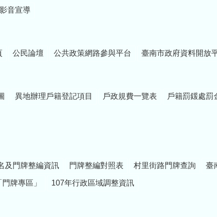
影音宣導
頁
公民論壇
公共政策網路參與平台
臺南市政府資料開放
圖
異地辦理戶籍登記項目
戶政規費一覽表
戶籍罰鍰處罰
名及門牌整編資訊
門牌整編對照表
村里街路門牌查詢
臺
「門牌專區」
107年行政區域調整資訊