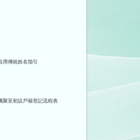
取用傳統姓名指引
團聚至初設戶籍登記流程表