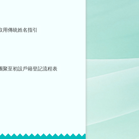
取用傳統姓名指引
團聚至初設戶籍登記流程表