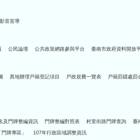
影音宣導
頁
公民論壇
公共政策網路參與平台
臺南市政府資料開放
圖
異地辦理戶籍登記項目
戶政規費一覽表
戶籍罰鍰處罰
名及門牌整編資訊
門牌整編對照表
村里街路門牌查詢
臺
「門牌專區」
107年行政區域調整資訊