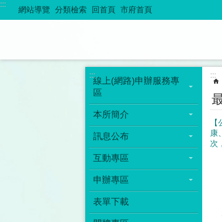
:::
跳到主要內容區塊
網站導覽
分類檢索
回首頁
市府首頁
:::
:::
線上(網路)申辦服務專
區
本所簡介
【
康
訊息公布
次
互動專區
申辦專區
表單下載