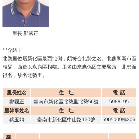
里長:鄭國正
里介紹：
北勢里位居新化區最西北側，頗符合北勢之名。北側和新市區
相隔，西邊以永康區相鄰。里名由來應係因主要聚落－北勢而
得名，故名北勢里。
里長姓名
住 址
電 話
鄭國正
臺南市新化區北勢里北勢56號
5988195
里幹事姓名
住 址
電 話
蔡玉娟
臺南市新化區中山路130號
5905009轉206
鄰