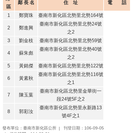
鄰 長 名
住 址
電 話
區
1
鄭寶珠
臺南市新化區北勢里北勢164號
臺南市新化區北勢里北勢24號
2
鄭進興
之2
3
劉金枝
臺南市新化區北勢里北勢59號
臺南市新化區北勢里北勢40號
4
蘇朱彪
之2
5
黃銘傑
臺南市新化區北勢里北勢122號
臺南市新化區北勢里北勢116號
6
黃素秋
之1
臺南市新化區北勢里金華街一
7
陳玉葉
段24號5F之2
臺南市新化區北勢里永新路13
8
郭彩汝
號4F之1
發布單位：臺南市新化區公所
刊登日期：106-09-05