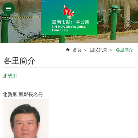
:::
跳到主要內容區塊
:::
:::
首頁
里民訊息
各里簡介
各里簡介
北勢里
北勢里 里鄰長名冊