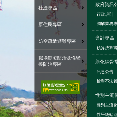
政府資訊
社造專區
行政規則
調解業務
原住民專區
會計專區
防空疏散避難專區
預算決算
職場霸凌防治及性騷
新化納骨
擾防治專區
訊息公告
檢舉不法
性別主流
性別主流
性平網站