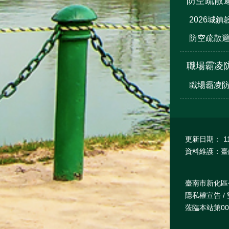
防空疏散
2026城
防空疏散避
職場霸凌
職場霸凌
更新日期：
1
資料維護：臺
臺南市新化區公所
隱私權宣告 / 
蒞臨本站第000