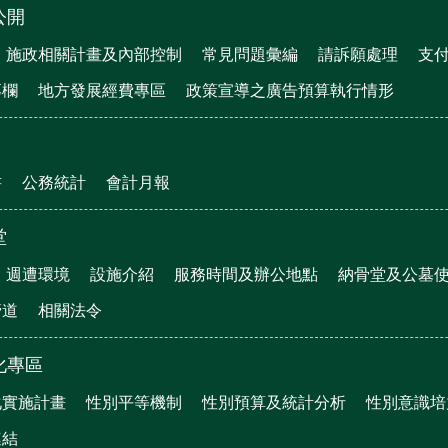
公開
施政相關計畫及內部控制
常見問題彙編
請訴願處理
支
專欄
地方發展經費專區
政策宣導之廣告預算執行情形
書
公務統計
會計月報
堂
週遭環境
設施介紹
服務時間及辦公地點
納骨堂及公墓
管道
相關法令
化專區
化實施計畫
性別平等機制
性別預算及統計分析
性別意識培
連結