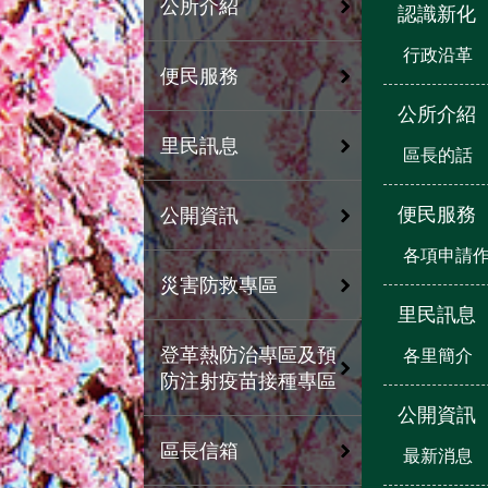
公所介紹
認識新化
行政沿革
便民服務
公所介紹
里民訊息
區長的話
便民服務
公開資訊
各項申請
災害防救專區
里民訊息
登革熱防治專區及預
各里簡介
防注射疫苗接種專區
公開資訊
區長信箱
最新消息