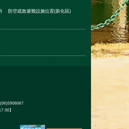
料
防空疏散避難設施位置(新化區)
6)5908067
7:30】