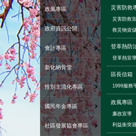
災害防救
政風專區
災害防救
政府資訊公開
救災物資
登革熱防
會計專區
登革熱宣
新化納骨堂
區長信箱
1999服務
性別主流化專區
政風專區
國民年金專區
廉政宣導
利益衝突
社區發展協會專區