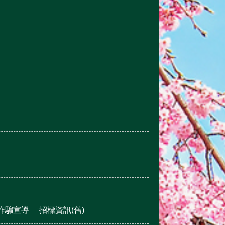
詐騙宣導
招標資訊(舊)