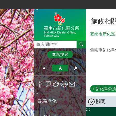
跳到主要內容區塊
:::
:::
施政相
臺南市新化區
搜尋
臺南市新化區
進階搜尋
新化區公所1
:::
認識新化
關閉
:::