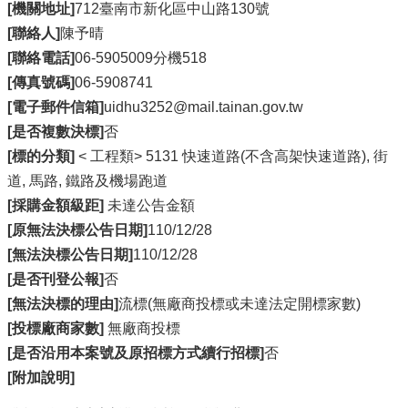
[機關地址]
712臺南市新化區中山路130號
[聯絡人]
陳予晴
[聯絡電話]
06-5905009分機518
[傳真號碼]
06-5908741
[電子郵件信箱]
uidhu3252@mail.tainan.gov.tw
[是否複數決標]
否
[標的分類]
< 工程類> 5131 快速道路(不含高架快速道路), 街
道, 馬路, 鐵路及機場跑道
[採購金額級距]
未達公告金額
[原無法決標公告日期]
110/12/28
[無法決標公告日期]
110/12/28
[是否刊登公報]
否
[無法決標的理由]
流標(無廠商投標或未達法定開標家數)
[投標廠商家數]
無廠商投標
[是否沿用本案號及原招標方式續行招標]
否
[附加說明]