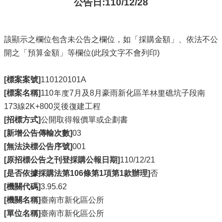
公告日:110/12/28
該顯示之欄位包含未公告之欄位，如「採購金額」、依法不公
開之「預算金額」等欄位(此段文字不會列印)
[標案案號]
110120101A
[標案名稱]
110年度7月及8月豪雨新化區羊林里礁坑子段南
173線2K+800災後復建工程
[招標方式]
公開取得報價單或企劃書
[新增公告傳輸次數]
03
[無法決標公告序號]
001
[原招標公告之刊登採購公報日期]
110/12/21
[是否依據採購法第106條第1項第1款辦理]
否
[機關代碼]
3.95.62
[機關名稱]
臺南市新化區公所
[單位名稱]
臺南市新化區公所