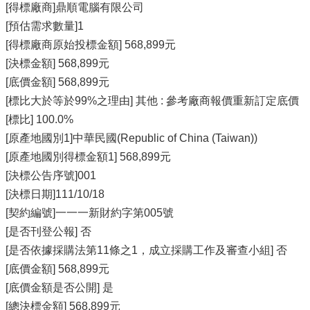
[得標廠商]鼎順電腦有限公司
[預估需求數量]1
[得標廠商原始投標金額] 568,899元
[決標金額] 568,899元
[底價金額] 568,899元
[標比大於等於99%之理由] 其他 : 參考廠商報價重新訂定底價
[標比] 100.0%
[原產地國別1]中華民國(Republic of China (Taiwan))
[原產地國別得標金額1] 568,899元
[決標公告序號]001
[決標日期]111/10/18
[契約編號]一一一新財約字第005號
[是否刊登公報] 否
[是否依據採購法第11條之1，成立採購工作及審查小組] 否
[底價金額] 568,899元
[底價金額是否公開] 是
[總決標金額] 568,899元