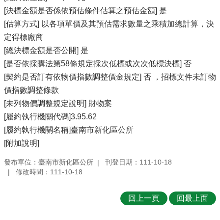
[決標金額是否係依預估條件估算之預估金額] 是
[估算方式] 以各項單價及其預估需求數量之乘積加總計算，決
定得標廠商
[總決標金額是否公開] 是
[是否依採購法第58條規定採次低標或次次低標決標] 否
[契約是否訂有依物價指數調整價金規定] 否 ，招標文件未訂物
價指數調整條款
[未列物價調整規定說明] 財物案
[履約執行機關代碼]3.95.62
[履約執行機關名稱]臺南市新化區公所
[附加說明]
發布單位：臺南市新化區公所
刊登日期：111-10-18
修改時間：111-10-18
回上一頁
回最上面