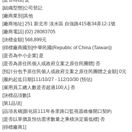
[組織型態]公司登記
[廠商業別]其他
[廠商地址] 251 新北市 淡水區 自強路415巷34弄12-1號
[廠商電話] (02) 28083705
[決標金額] 568,899元
[得標廠商國別]中華民國(Republic of China (Taiwan))
[是否為中小企業] 是
[是否為原住民個人或政府立案之原住民團體] 否
[預計分包予原住民個人或政府立案之原住民團體之金額] 0元
[履約起迄日期]111/10/27 - 112/10/30 (預估)
[雇用員工總人數是否超過100人] 否
[決標品項數]1
[第1品項]
[品項名稱]新化區111年各里路口監視器維修開口契約
[是否以單價及預估需求數量之乘積決定最低標] 否
[得標廠商1]