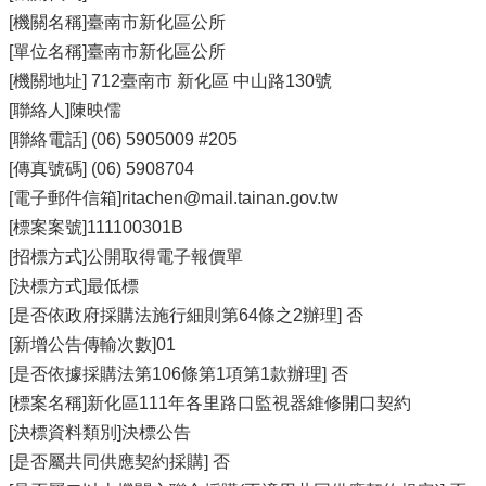
[機關名稱]臺南市新化區公所
[單位名稱]臺南市新化區公所
[機關地址] 712臺南市 新化區 中山路130號
[聯絡人]陳映儒
[聯絡電話] (06) 5905009 #205
[傳真號碼] (06) 5908704
[電子郵件信箱]ritachen@mail.tainan.gov.tw
[標案案號]111100301B
[招標方式]公開取得電子報價單
[決標方式]最低標
[是否依政府採購法施行細則第64條之2辦理] 否
[新增公告傳輸次數]01
[是否依據採購法第106條第1項第1款辦理] 否
[標案名稱]新化區111年各里路口監視器維修開口契約
[決標資料類別]決標公告
[是否屬共同供應契約採購] 否