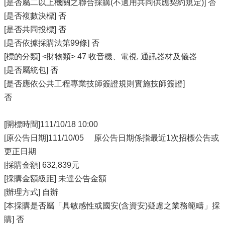
[是否屬二以上機關之聯合採購(不適用共同供應契約規定)] 否
[是否複數決標] 否
[是否共同投標] 否
[是否依據採購法第99條] 否
[標的分類] <財物類> 47 收音機、電視, 通訊器材及儀器
[是否屬統包] 否
[是否應依公共工程專業技師簽證規則實施技師簽證]
否
[開標時間]111/10/18 10:00
[原公告日期]111/10/05 原公告日期係指最近1次招標公告或
更正日期
[採購金額] 632,839元
[採購金額級距] 未達公告金額
[辦理方式] 自辦
[本採購是否屬「具敏感性或國安(含資安)疑慮之業務範疇」採
購] 否