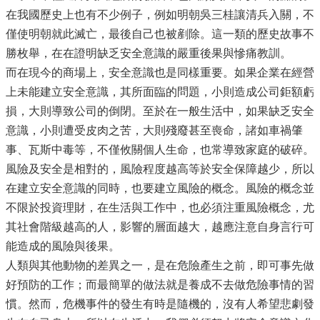
在我國歷史上也有不少例子，例如明朝吳三桂讓清兵入關，不
僅使明朝就此滅亡，最後自己也被剷除。這一類的歷史故事不
勝枚舉，在在證明缺乏安全意識的嚴重後果與慘痛教訓。
而在現今的商場上，安全意識也是同樣重要。如果企業在經營
上未能建立安全意識，其所面臨的問題，小則造成公司鉅額虧
損，大則導致公司的倒閉。至於在一般生活中，如果缺乏安全
意識，小則遭受皮肉之苦，大則殘廢甚至喪命，諸如車禍肇
事、瓦斯中毒等，不僅攸關個人生命，也常導致家庭的破碎。
風險及安全是相對的，風險程度越高等於安全保障越少，所以
在建立安全意識的同時，也要建立風險的概念。風險的概念並
不限於投資理財，在生活與工作中，也必須注重風險概念，尤
其社會階級越高的人，影響的層面越大，越應注意自身言行可
能造成的風險與後果。
人類與其他動物的差異之一，是在危險產生之前，即可事先做
好預防的工作；而最簡單的做法就是養成不去做危險事情的習
慣。然而，危機事件的發生有時是隨機的，沒有人希望悲劇發