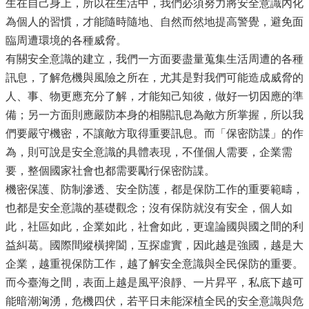
生在自己身上，所以在生活中，我們必須努力將安全意識內化
為個人的習慣，才能隨時隨地、自然而然地提高警覺，避免面
臨周遭環境的各種威脅。
有關安全意識的建立，我們一方面要盡量蒐集生活周遭的各種
訊息，了解危機與風險之所在，尤其是對我們可能造成威脅的
人、事、物更應充分了解，才能知己知彼，做好一切因應的準
備；另一方面則應嚴防本身的相關訊息為敵方所掌握，所以我
們要嚴守機密，不讓敵方取得重要訊息。而「保密防諜」的作
為，則可說是安全意識的具體表現，不僅個人需要，企業需
要，整個國家社會也都需要勵行保密防諜。
機密保護、防制滲透、安全防護，都是保防工作的重要範疇，
也都是安全意識的基礎觀念；沒有保防就沒有安全，個人如
此，社區如此，企業如此，社會如此，更遑論國與國之間的利
益糾葛。國際間縱橫捭闔，互探虛實，因此越是強國，越是大
企業，越重視保防工作，越了解安全意識與全民保防的重要。
而今臺海之間，表面上越是風平浪靜、一片昇平，私底下越可
能暗潮洶湧，危機四伏，若平日未能深植全民的安全意識與危