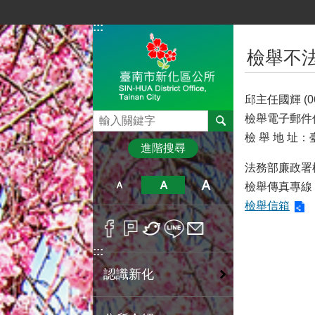
跳到主要內容區塊
:::
:::
檢舉不
邱主任國輝 (06)
搜尋
檢舉電子郵件信箱：g
檢 舉 地 址
進階搜尋
法務部廉政署檢舉
檢舉傳真專線：(0
檢舉信箱
:::
認識新化