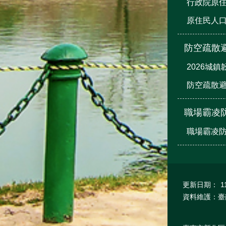
行政院原
原住民人
防空疏散
2026城
防空疏散避
職場霸凌
職場霸凌
更新日期：
1
資料維護：臺