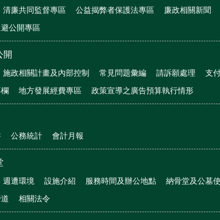
清廉共同監督專區
公益揭弊者保護法專區
廉政相關新聞
迴避公開專區
公開
施政相關計畫及內部控制
常見問題彙編
請訴願處理
支
專欄
地方發展經費專區
政策宣導之廣告預算執行情形
書
公務統計
會計月報
堂
週遭環境
設施介紹
服務時間及辦公地點
納骨堂及公墓
管道
相關法令