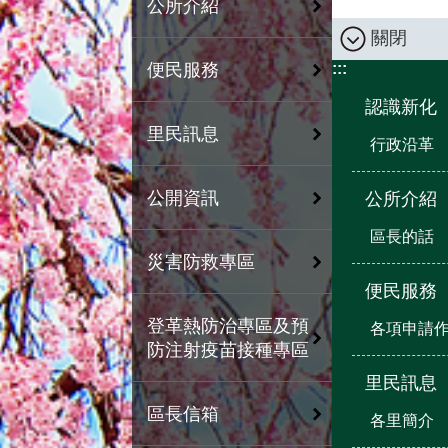
公所介紹
關閉
:::
便民服務
認識新化
里民訊息
行政沿革
公開資訊
公所介紹
區長的話
災害防救專區
便民服務
登革熱防治專區及預
各項申請
防注射疫苗接種專區
里民訊息
區長信箱
各里簡介