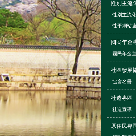
性別主流
性別主流
性平網站
國民年金
國民年金
社區發展
協會名冊
社造專區
社造宣導
原住民專