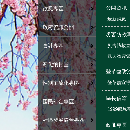
公開資訊
政風專區
最新消息
政府資訊公開
災害防救
災害防救
會計專區
救災物資
新化納骨堂
登革熱防
登革熱宣
性別主流化專區
區長信箱
國民年金專區
1999服務
社區發展協會專區
政風專區