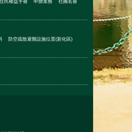
住民權益手冊
申辦業務
社團名冊
料
防空疏散避難設施位置(新化區)