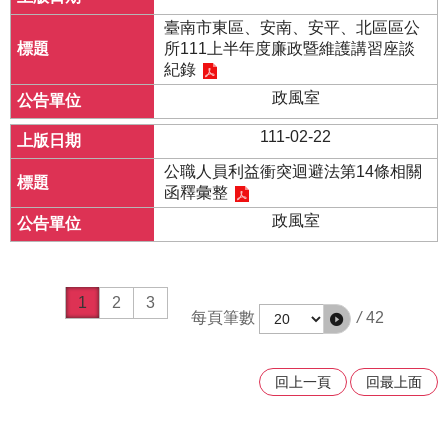
臺南市東區、安南、安平、北區區公
所111上半年度廉政暨維護講習座談
紀錄
政風室
111-02-22
公職人員利益衝突迴避法第14條相關
函釋彙整
政風室
1
2
3
每頁筆數
/
42
回上一頁
回最上面