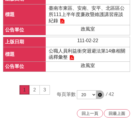
臺南市東區、安南、安平、北區區公
所111上半年度廉政暨維護講習座談
紀錄
政風室
111-02-22
公職人員利益衝突迴避法第14條相關
函釋彙整
政風室
1
2
3
每頁筆數
/
42
回上一頁
回最上面