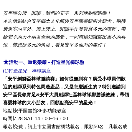
安平區公所「閱讀，我們的安平」系列活動開跑囉！
本次活動結合安平鄉土文化館與安平圖書館兩大館舍，期待
透過室內室外、海上陸上、閱讀手作等豐富多元的課程，帶
給安平的大小朋友全新的感受，一同體驗知識躍出書本的喜
悅，帶您從多元的角度，看見安平多面向的美好！
★
活動一、重返榮耀－打造星光棒球熱
(1)打造星光－棒球講座
「安平劍獅盃棒球邀請賽」如何從無到有？廣受小球員們歡
迎的劍獅系列特色周邊產品，又是怎麼誕生的？特別邀請到
安平區長賴青足&安平大員劍獅社區棒球隊鄭勝謙教練，帶領
喜愛棒球的大小朋友，回顧點亮安平的星光！
地點∣安平圖書館3F多功能教室
時間∣7.28 SAT. 14：00~16：00
報名∣免費，請上市立圖書館網站報名，限額50名，凡報名成