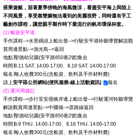
搭乘遊艇，迎著夏季傍晚的海風微涼，看盡安平海上與陸上
不同風景，享受靠雙腳無法看到的美麗視野，同時還有手工
藝創作課程，讓您親手製作時下最流行的帆布環保杯套。
(1) 暢遊安平港
手作課程-->水景碼頭上船出發-->行駛安平港聆聽導覽解說觀
賞周邊景點-->漁光島-->返回
地點∣聖德幼兒園(安平路850巷2號)集合
時間∣8.11 SAT. 14:00-17:00、8.18 SAT. 14:00-17:00
報名∣每人收費300元(含船資、飲料及手作材料費)
請上
安平區公所網站(便民服務-線上活動資訊)
報名
(2) 運河周遊記
手作課程-->步行至安億橋岸邊上船出發-->行駛運河聆聽導覽
解說觀賞周邊景點-->中國城-->原路線返回
地點∣聖德幼兒園(安平路850巷2號)集合
時間∣8.9 THU. 14:00-17:00、8.16 THU. 14:00-17:00
報名∣每人收費300元(含船資、飲料及手作材料費)