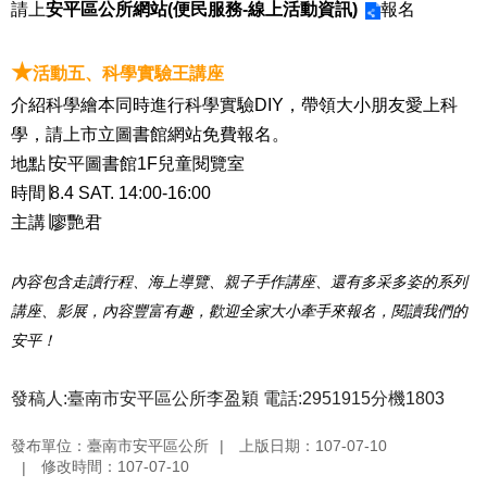
請上
安平區公所網站(便民服務-線上活動資訊)
報名
★
活動五、科學實驗王講座
介紹科學繪本同時進行科學實驗DIY，帶領大小朋友愛上科
學，請上市立圖書館網站免費報名。
地點∣安平圖書館1F兒童閱覽室
時間∣8.4 SAT. 14:00-16:00
主講∣廖艷君
內容包含走讀行程、海上導覽、親子手作講座、還有多采多姿的系列
講座、影展，內容豐富有趣，歡迎全家大小牽手來報名，閱讀我們的
安平！
發稿人:臺南市安平區公所李盈穎 電話:2951915分機1803
發布單位：臺南市安平區公所
上版日期：107-07-10
修改時間：107-07-10