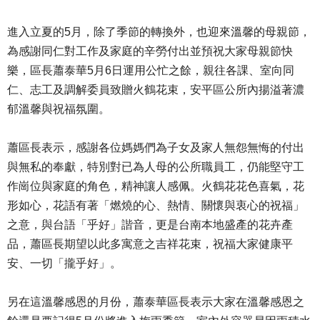
進入立夏的5月，除了季節的轉換外，也迎來溫馨的母親節，
為感謝同仁對工作及家庭的辛勞付出並預祝大家母親節快
樂，區長蕭泰華5月6日運用公忙之餘，親往各課、室向同
仁、志工及調解委員致贈火鶴花束，安平區公所內揚溢著濃
郁溫馨與祝福氛圍。
蕭區長表示，感謝各位媽媽們為子女及家人無怨無悔的付出
與無私的奉獻，特別對已為人母的公所職員工，仍能堅守工
作崗位與家庭的角色，精神讓人感佩。火鶴花花色喜氣，花
形如心，花語有著「燃燒的心、熱情、關懷與衷心的祝福」
之意，與台語「乎好」諧音，更是台南本地盛產的花卉產
品，蕭區長期望以此多寓意之吉祥花束，祝福大家健康平
安、一切「攏乎好」。
另在這溫馨感恩的月份，蕭泰華區長表示大家在溫馨感恩之