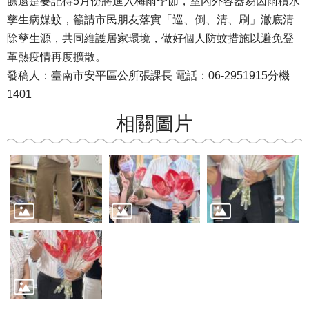
餘還是要記得5月份將進入梅雨季節，室內外容器易因雨積水
孳生病媒蚊，籲請市民朋友落實「巡、倒、清、刷」澈底清
除孳生源，共同維護居家環境，做好個人防蚊措施以避免登
革熱疫情再度擴散。
發稿人：臺南市安平區公所張課長 電話：06-2951915分機
1401
相關圖片