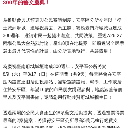
300年的藝文慶典！
為推動參與式預算與公民審議制度，安平區公所今年以「從
王城到府城：進城祝壽去」為主題，響應臺南府城城垣建成
300週年，邀請市民一起提出創意、共同決策。歷經7/26-27
兩場公民大會熱烈討論，產出8項在地提案，即將透過全民票
選出最具代表性的計畫，由公所實地執行、共襄盛舉！
為慶祝臺南府城城垣建成300週年，安平區公所將於
8/9（六）至8/17（日）在這期間（共9天）每天將會在安平
區內設置巡迴活動投票站，誠摯邀請設籍、就學、工作或居
住於安平區、年滿16歲的市民朋友踴躍參與，地點涵蓋每個
里以及安平圖書館，邀請您用行動共賀府城城牆生日！
透過兩場的公民大會產生的8項藝文活動提案，透過投票得票
最高的2案提案，將獲得安平區公所最高5萬元執行經費支