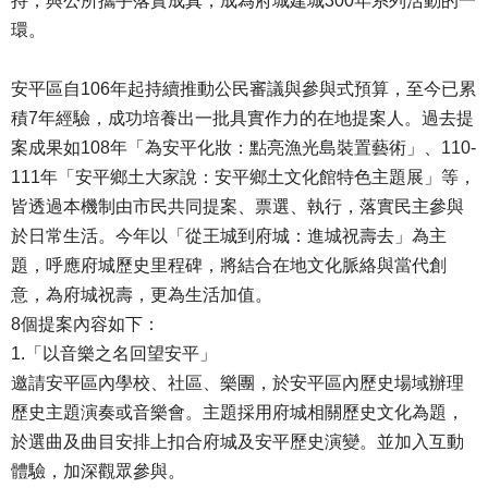
持，與公所攜手落實成真，成為府城建城300年系列活動的一
環。
安平區自106年起持續推動公民審議與參與式預算，至今已累
積7年經驗，成功培養出一批具實作力的在地提案人。過去提
案成果如108年「為安平化妝：點亮漁光島裝置藝術」、110-
111年「安平鄉土大家說：安平鄉土文化館特色主題展」等，
皆透過本機制由市民共同提案、票選、執行，落實民主參與
於日常生活。今年以「從王城到府城：進城祝壽去」為主
題，呼應府城歷史里程碑，將結合在地文化脈絡與當代創
意，為府城祝壽，更為生活加值。
8個提案內容如下：
1.「以音樂之名回望安平」
邀請安平區內學校、社區、樂團，於安平區內歷史場域辦理
歷史主題演奏或音樂會。主題採用府城相關歷史文化為題，
於選曲及曲目安排上扣合府城及安平歷史演變。並加入互動
體驗，加深觀眾參與。