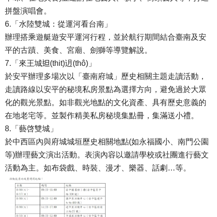
拼盤演唱會。
6.「水陸雙城：從運河看台南」
辦理搭乘遊艇遊安平運河行程，並於航行期間結合臺南及安
平的古蹟、美食、宮廟、劍獅等導覽解說。
7.「來王城𨑨(thit)迌(thô)」
於安平辦理多場次以「臺南府城」歷史相關主題走讀活動，
走讀路線以安平的秘境私房景點為選擇方向，避免過於大眾
化的觀光景點。如非觀光地點的文化資產、具有歷史意義的
在地老宅等。並製作精美私房秘境集點冊，集滿送小禮。
8.「藝啓雙城」
於中西區內與府城城垣歷史相關地點(如永福國小、南門公園
等)辦理藝文演出活動。表演內容以邀請學校或社團進行藝文
活動為主。如布袋戲、時裝、漫才、樂器、話劇…等。