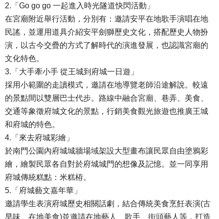
2.「Go go go 一起進入時光隧道快閃活動」
在宮廟附近舉行活動，分別有：邀請安平在地歌手演唱在地
民謠，並運用道具介紹安平劍獅歷史文化，搭配歷史人物扮
演，以古今交疊的方式了解時代的演進發展，也認識宮廟的
文化特色。
3.「大手牽小手 從王城到府城一日遊」
採用小範圍的走讀模式，邀請在地導覽老師沿途解說。較遠
的景點間以雙層巴士代步。路線中融合宮廟、巷弄、美食、
交通等象徵府城文化的景點，行銷美食觀光旅遊也推廣王城
和府城的特色。
4.「來去府城彩繪」
於南門公園內府城城牆場域架設大型畫布讓民眾自由塗鴉彩
繪，繪製民眾各自對於府城城門的想像及記憶。並一同享用
府城傳統糕點：米糕栫。
5.「府城藝文嘉年華」
邀請學生表演府城歷史相關話劇，結合傳統美食烹飪表演(古
早味、在地美食)並邀請在地藝人、歌手、街頭藝人等，打造