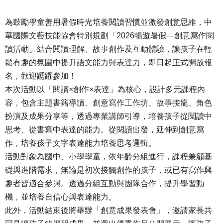
為鼓勵學童善用暑假時光培養閱讀習慣並激發創意思維，中
華國際文藝技能協會特別規劃「2026暢遊暑假—創意寫作閱
讀活動」結合閱讀理解、故事創作及互動體驗，讓孩子在輕
鬆有趣的氛圍中提升語文能力與表達力，即日起正式開放報
名，歡迎踴躍參加！
本次活動以「閱讀×創作×表達」為核心，設計多元課程內
容，包含主題書籍導讀、創意寫作工作坊、故事接龍、角色
扮演及成果分享等，透過專業講師引導，培養孩子從閱讀中
思考、從書寫中表達的能力。從閱讀出發，延伸到創意寫
作，培養孩子文字表達能力培養思考邏輯。
活動對象為國中、小學學童，依年齡分組進行，課程兼顧基
礎與進階需求，無論是初次接觸創作的孩子，或已有寫作興
趣者皆適合參與。透過分組互動與團隊合作，提升學習動
機，並培養自信心與表達能力。
此外，活動結束後將舉辦「創意成果發表會」，邀請家長共