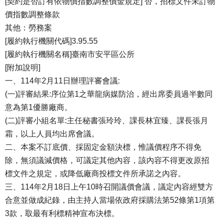
[契約是否訂有依物價指數調整價金規定] 否，招標文件未訂物
價指數調整條款
其他：勞務案
[履約執行機關代碼]3.95.55
[履約執行機關名稱]臺南市安平區公所
[附加說明]
一、114年2月11日辦理評審會議:
(一)評審結果:序位第1之華龍病媒防治，經出席委員過半數同
意為第1優勝廠商。
(二)評審小組名單:主任秘書張玲玲、課長林宜臻、課長張月
霜，以上人員均出席會議。
二、本案不訂底價、採固定金額決標，惟議價程序不得免
除，無須議減價格，可議定其他內容，該內容不得更改原招
標文件之規定，或降低廠商投標文件所承諾之內容。
三、114年2月18日上午10時召開議價會議，議定內容經雙方
合意並做成紀錄，由主持人當場依政府採購法第52條第1項第
3款，取最有利標精神宣布決標。