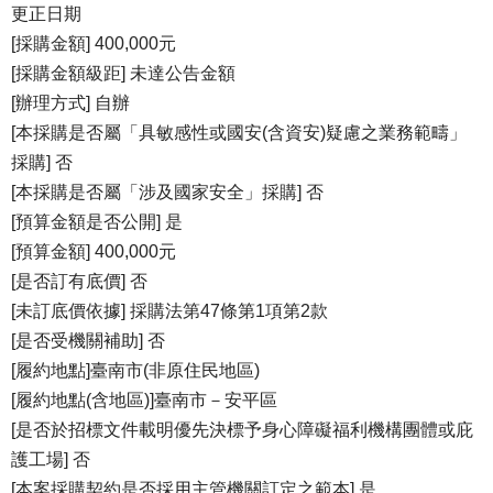
更正日期
[採購金額] 400,000元
[採購金額級距] 未達公告金額
[辦理方式] 自辦
[本採購是否屬「具敏感性或國安(含資安)疑慮之業務範疇」
採購] 否
[本採購是否屬「涉及國家安全」採購] 否
[預算金額是否公開] 是
[預算金額] 400,000元
[是否訂有底價] 否
[未訂底價依據] 採購法第47條第1項第2款
[是否受機關補助] 否
[履約地點]臺南市(非原住民地區)
[履約地點(含地區)]臺南市－安平區
[是否於招標文件載明優先決標予身心障礙福利機構團體或庇
護工場] 否
[本案採購契約是否採用主管機關訂定之範本] 是