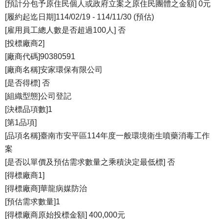
[預計分包予原住民個人或政府立案之原住民團體之金額] 0元
[履約起迄日期]114/02/19 - 114/11/30 (預估)
[雇用員工總人數是否超過100人] 否
[投標廠商2]
[廠商代碼]90380591
[廠商名稱]安家環保有限公司
[是否得標] 否
[組織型態]公司登記
[決標品項數]1
[第1品項]
[品項名稱]臺南市安平區114年度一般環境衛生噴藥消毒工作
案
[是否以單價及預估需求數量之乘積決定最低標] 否
[得標廠商1]
[得標廠商]華龍病媒防治
[預估需求數量]1
[得標廠商原始投標金額] 400,000元