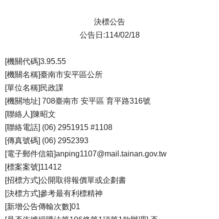
決標公告
公告日:114/02/18
[機關代碼]3.95.55
[機關名稱]臺南市安平區公所
[單位名稱]民政課
[機關地址] 708臺南市 安平區 育平路316號
[聯絡人]陳昭文
[聯絡電話] (06) 2951915 #1108
[傳真號碼] (06) 2952393
[電子郵件信箱]anping1107@mail.tainan.gov.tw
[標案案號]11412
[招標方式]公開取得報價單或企劃書
[決標方式]參考最有利標精神
[新增公告傳輸次數]01