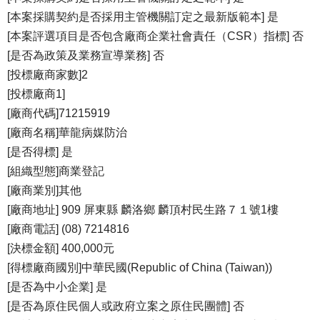
[本案採購契約是否採用主管機關訂定之最新版範本] 是
[本案評選項目是否包含廠商企業社會責任（CSR）指標] 否
[是否為政策及業務宣導業務] 否
[投標廠商家數]2
[投標廠商1]
[廠商代碼]71215919
[廠商名稱]華龍病媒防治
[是否得標] 是
[組織型態]商業登記
[廠商業別]其他
[廠商地址] 909 屏東縣 麟洛鄉 麟頂村民生路７１號1樓
[廠商電話] (08) 7214816
[決標金額] 400,000元
[得標廠商國別]中華民國(Republic of China (Taiwan))
[是否為中小企業] 是
[是否為原住民個人或政府立案之原住民團體] 否