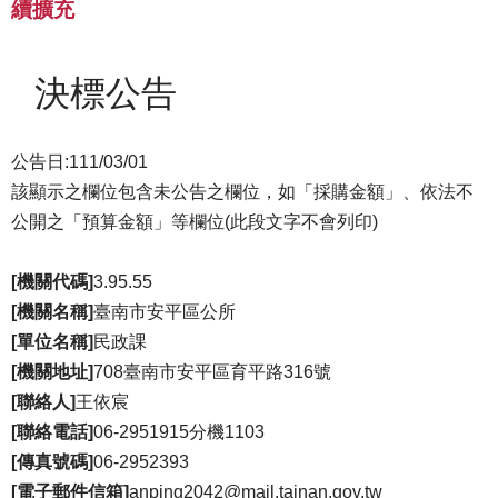
續擴充
決標公告
公告日:111/03/01
該顯示之欄位包含未公告之欄位，如「採購金額」、依法不
公開之「預算金額」等欄位(此段文字不會列印)
[機關代碼]
3.95.55
[機關名稱]
臺南市安平區公所
[單位名稱]
民政課
[機關地址]
708臺南市安平區育平路316號
[聯絡人]
王依宸
[聯絡電話]
06-2951915分機1103
[傳真號碼]
06-2952393
[電子郵件信箱]
anping2042@mail.tainan.gov.tw