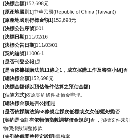
[決標金額]
152,698元
[原產地國別1]
中華民國(Republic of China (Taiwan))
[原產地國別得標金額1]
152,698元
[決標公告序號]
001
[決標日期]
111/02/16
[決標公告日期]
111/03/01
[契約編號]
11006-1
[是否刊登公報]
是
[是否依據採購法第11條之1，成立採購工作及審查小組]
否
[總決標金額]
152,698元
[決標金額係以預估條件估算之預估金額]
[估算方式]
依原契約條件及價金辦理。
[總決標金額是否公開]
是
[是否依採購法第58條規定採次低標或次次低標決標]
否
[契約是否訂有依物價指數調整價金規定]
否 ，招標文件未訂
物價指數調整條款
[未列物價調整規定說明]
勞務案