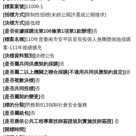
[標案案號]
11006-1
[招標方式]
限制性招標(未經公開評選或公開徵求)
[決標方式]
最低標
[是否依據採購法第106條第1項第1款辦理]
否
[標案名稱]
110年度臺南市安平區里長投保人身團體保險採購
案-111年後續擴充
[決標資料類別]
決標公告
[是否屬共同供應契約採購]
否
[是否屬二以上機關之聯合採購(不適用共同供應契約規定)]
否
[是否複數決標]
否
[是否共同投標]
否
[是否屬契約變更]
否
[標的分類]
勞務類913強制社會安全服務
[是否屬統包]
否
[是否應依公共工程專業技師簽證規則實施技師簽證]
否
[開標時間]