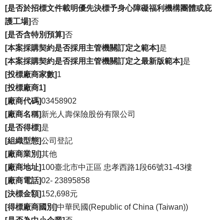
[是否於招標文件載明優先決標予身心障礙福利機構團體或庇
護工場]
否
[是否含特別預算]
否
[本案採購契約是否採用主管機關訂定之範本]
是
[本案採購契約是否採用主管機關訂定之最新版範本]
是
[投標廠商家數]
1
[投標廠商1]
[廠商代碼]
03458902
[廠商名稱]
新光人壽保險股份有限公司
[是否得標]
是
[組織型態]
公司登記
[廠商業別]
其他
[廠商地址]
100臺北市中正區 忠孝西路1段66號31-43樓
[廠商電話]
02- 23895858
[決標金額]
152,698元
[得標廠商國別]
中華民國(Republic of China (Taiwan))