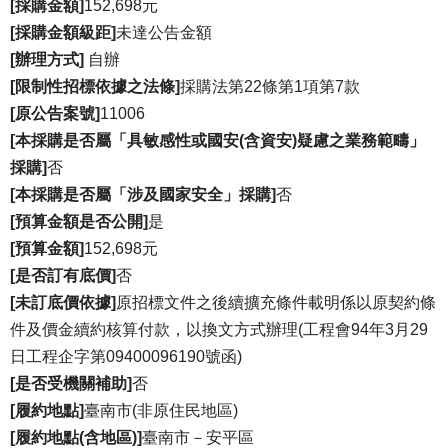
[採購金額]
152,698元
[採購金額級距]
未達公告金額
[辦理方式]
自辦
[限制性招標依據之法條]
採購法第22條第1項第7款
[原公告案號]
11006
[本採購是否屬「具敏感性或國安(含資安)疑慮之業務範疇」
採購]
否
[本採購是否屬「涉及國家安全」採購]
否
[預算金額是否公開]
是
[預算金額]
152,698元
[是否訂有底價]
否
[未訂底價依據]
原招標文件之後續擴充條件載明係以原契約條
件及價金續約核算付款，以換文方式辦理(工程會94年3月29
日工程企字第09400096190號函)
[是否受機關補助]
否
[履約地點]
臺南市(非原住民地區)
[履約地點(含地區)]
臺南市－安平區