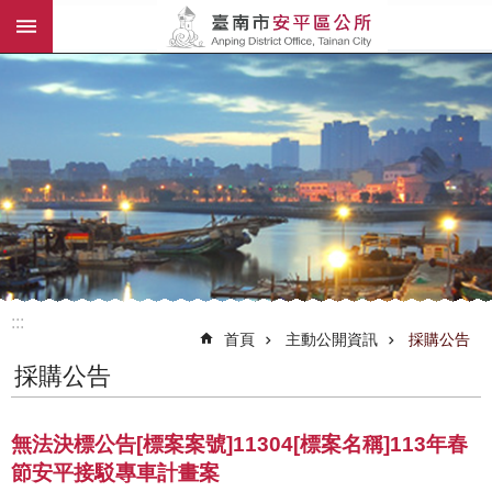
:::
跳到主要內容區塊
:::
首頁
主動公開資訊
採購公告
採購公告
無法決標公告[標案案號]11304[標案名稱]113年春
節安平接駁專車計畫案