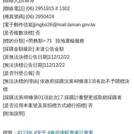
[聯絡人]洪靖博
[聯絡電話] (06) 2951915 # 1302
[傳真號碼] (06) 2950424
[電子郵件信箱]jingbo26@mail.tainan.gov.tw
[是否複數決標] 否
[標的分類] <勞務類> 71 陸地運輸服務
[採購金額級距] 未達公告金額
[原無法決標公告日期]112/12/22
[無法決標公告日期]112/12/22
[是否刊登公報] 否
[無法決標的理由] 依政府採購法第48條第1項各款不予開標決
標
[採購法第48條第01項款次] 7.採購計畫變更或取銷採購者
[是否沿用本案號及原招標方式續行招標] 否
[附加說明]
標籤：
#113年
#安平
#春節接駁專車計畫案