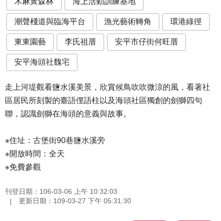
木麻黃森林
海上活動訓練基地
潮聲棧道與臨海平台
漁光藝術轉角
環港綠徑
東東園藝
李氏祖厝
安平市仔街何旺厝
安平海頭社魏宅
走上河堤觀看鹽水溪美景，欣賞候鳥吹吹微涼的風，看著社
區居民所刻製的臺語俚語柱以及海頭社區獨創的劍獅四句
聯，認識劍獅在海頭的意義與故事。
※住址：古堡街90巷鹽水溪旁
※開放時間：全天
※免費參觀
刊登日期：106-03-06 上午 10:32:03
更新日期：109-03-27 下午 05:31:30