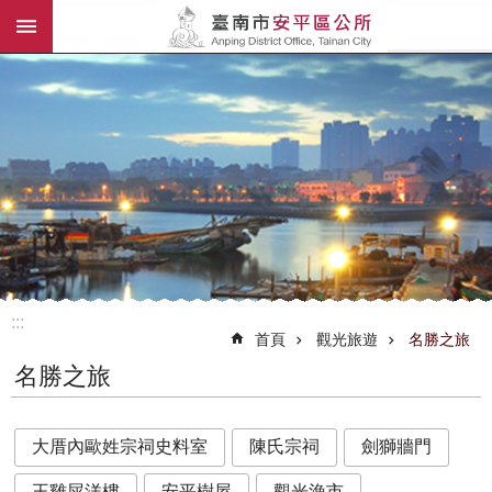
:::
跳到主要內容區塊
:::
首頁
觀光旅遊
名勝之旅
名勝之旅
大厝內歐姓宗祠史料室
陳氏宗祠
劍獅牆門
王雞屎洋樓
安平樹屋
觀光漁市