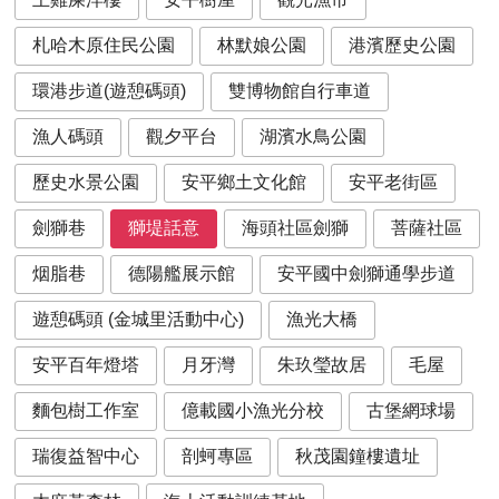
札哈木原住民公園
林默娘公園
港濱歷史公園
環港步道(遊憩碼頭)
雙博物館自行車道
漁人碼頭
觀夕平台
湖濱水鳥公園
歷史水景公園
安平鄉土文化館
安平老街區
劍獅巷
獅堤話意
海頭社區劍獅
菩薩社區
烟脂巷
德陽艦展示館
安平國中劍獅通學步道
遊憩碼頭 (金城里活動中心)
漁光大橋
安平百年燈塔
月牙灣
朱玖瑩故居
毛屋
麵包樹工作室
億載國小漁光分校
古堡網球場
瑞復益智中心
剖蚵專區
秋茂園鐘樓遺址