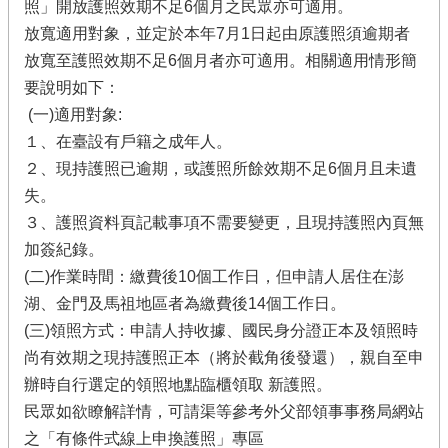
照」開放護照效期不足6個月之民眾亦可適用。
放寬適用對象，並定於本年7月1日起由原護照須逾期者
放寬至護照效期不足6個月者亦可適用。相關適用情形簡
要說明如下：
(一)適用對象:
１、在臺設有戶籍之成年人。
２、現持護照已逾期，或護照所餘效期不足6個月且未遺
失。
３、護照資料頁記載事項不需要變更，且現持護照內頁無
加簽紀錄。
(二)作業時間：繳費後10個工作日，但申請人居住在澎
湖、金門及馬祖地區者為繳費後14個工作日。
(三)領照方式：申請人持收據、國民身分證正本及領照時
尚有效期之現持護照正本（將於截角後發還），親自至申
辦時自行選定的領照地點臨櫃領取 新護照。
民眾如欲瞭解詳情，可請渠等參考外父部領事事務局網站
之「有條件式線上申換護照」專區