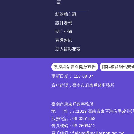
區
結婚牆主題
設計發想
貼心小物
宣導連結
新人留影花絮
政府網站資料開放宣告
隱私權及網站安
更新日期：
115-08-07
資料維護：臺南市府東戶政事務所
臺南市府東戶政事務所
地 址：701029 臺南市東區崇信里6鄰崇善
服務電話：06-3351559
傳真號碼：06-2609412
電子信箱：
fudong@mail.tainan.gov.tw