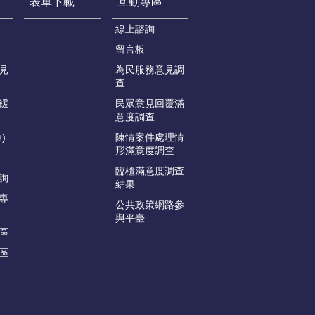
表單下載
互動專區
線上諮詢
留言板
見
為民服務意見調
查
鍰
民眾意見回覆滿
意度調查
)
陳情案件處理情
形滿意度調查
臨櫃滿意度調查
詢
結果
專
公共政策網路參
與平臺
區
區