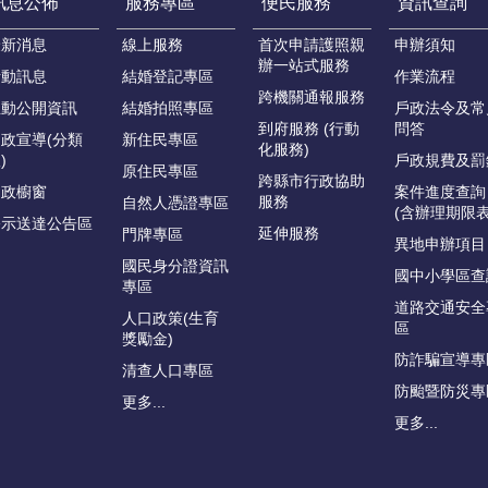
訊息公佈
服務專區
便民服務
資訊查詢
最新消息
線上服務
首次申請護照親
申辦須知
辦一站式服務
活動訊息
結婚登記專區
作業流程
跨機關通報服務
主動公開資訊
結婚拍照專區
戶政法令及常
到府服務 (行動
問答
政宣導(分類
新住民專區
化服務)
)
戶政規費及罰
原住民專區
跨縣市行政協助
戶政櫥窗
案件進度查詢
服務
自然人憑證專區
(含辦理期限表
公示送達公告區
延伸服務
門牌專區
異地申辦項目
國民身分證資訊
國中小學區查
專區
道路交通安全
人口政策(生育
區
獎勵金)
防詐騙宣導專
清查人口專區
防颱暨防災專
更多...
更多...