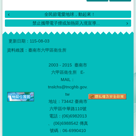
全民節電愛地球，動起來！
禁止攜帶電子煙或加熱菸入境宣導...
:::
更新日期：
115-08-03
資料維護：臺南市六甲區衛生所
2003 - 2015 臺南市
六甲區衛生所 E-
MAIL：
tnslchs@tncghb.gov.
tw
地址：73442 臺南市
六甲區中華路110號
電話：(06)6982013
、 (06)6988542 傳真
號碼：06-6990410