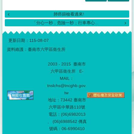
肺癌篩檢看過來!
「分心一秒，危險一秒；行車專心...
:::
更新日期：
115-08-07
資料維護：臺南市六甲區衛生所
2003 - 2015 臺南市
六甲區衛生所 E-
MAIL：
tnslchs@tncghb.gov.
tw
地址：73442 臺南市
六甲區中華路110號
電話：(06)6982013
、 (06)6988542 傳真
號碼：06-6990410