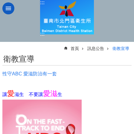
:::
跳到主要內容區塊
:::
:::
首頁
訊息公告
衛教宣導
衛教宣導
性守ABC 愛滋防治有一套
愛
愛滋
讓
滋生
不要讓
生