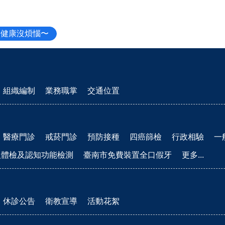
、健康沒煩惱〜
組織編制
業務職掌
交通位置
醫療門診
戒菸門診
預防接種
四癌篩檢
行政相驗
一
人體檢及認知功能檢測
臺南市免費裝置全口假牙
更多...
休診公告
衛教宣導
活動花絮