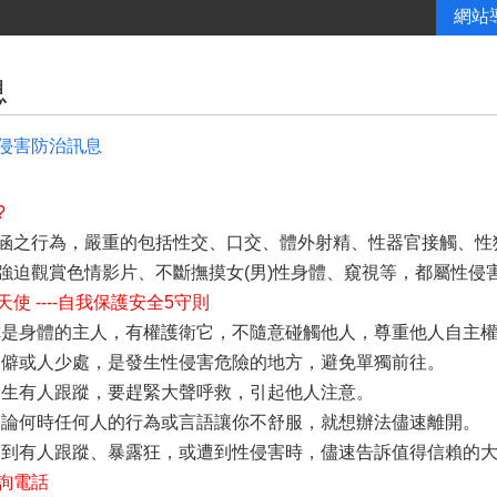
網站
息
侵害防治訊息
?
涵之行為，嚴重的包括性交、口交、體外射精、性器官接觸、性
強迫觀賞色情影片、不斷撫摸女(男)性身體、窺視等，都屬性侵
使 ----自我保護安全5守則
 你是身體的主人，有權護衛它，不隨意碰觸他人，尊重他人自主
 偏僻或人少處，是發生性侵害危險的地方，避免單獨前往。
 發生有人跟蹤，要趕緊大聲呼救，引起他人注意。
 不論何時任何人的行為或言語讓你不舒服，就想辦法儘速離開。
 遇到有人跟蹤、暴露狂，或遭到性侵害時，儘速告訴值得信賴的大人
詢電話