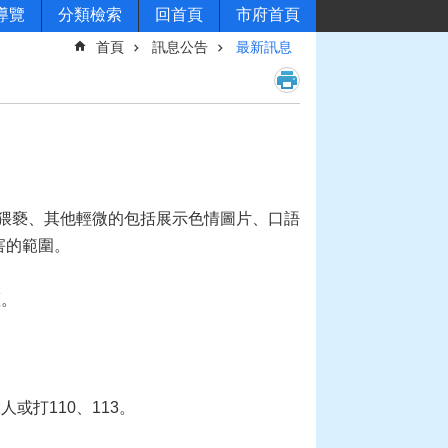
導覽
分類檢索
回首頁
市府首頁
首頁
訊息公告
最新訊息
猥褻、其他輕微的包括展示色情圖片、口語
害的範圍。
權。
或打110、113。