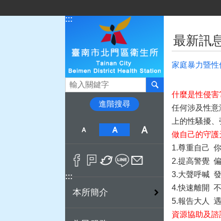
跳到主要內容區塊
:::
:::
最新訊
家庭暴力暨性
搜尋
什麼是性侵害
進階搜尋
任何涉及性意
上的性騷擾、
做自己的守護天
1.尊重自己
2.提高警覺
3.大聲呼喊
:::
4.快速離開
本所簡介
5.報告大人
資源協助及諮