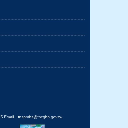
l：tnspmhs@tncghb.gov.tw