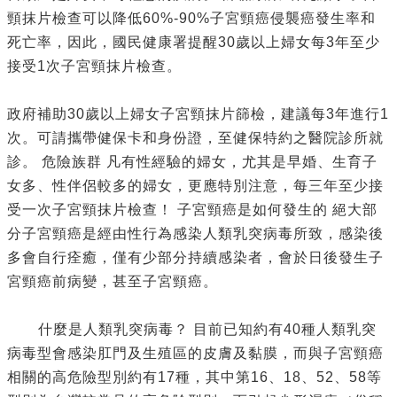
頸抹片檢查可以降低60%-90%子宮頸癌侵襲癌發生率和
死亡率，因此，國民健康署提醒30歲以上婦女每3年至少
接受1次子宮頸抹片檢查。
政府補助30歲以上婦女子宮頸抹片篩檢，建議每3年進行1
次。可請攜帶健保卡和身份證，至健保特約之醫院診所就
診。 危險族群 凡有性經驗的婦女，尤其是早婚、生育子
女多、性伴侶較多的婦女，更應特別注意，每三年至少接
受一次子宮頸抹片檢查！ 子宮頸癌是如何發生的 絕大部
分子宮頸癌是經由性行為感染人類乳突病毒所致，感染後
多會自行痊癒，僅有少部分持續感染者，會於日後發生子
宮頸癌前病變，甚至子宮頸癌。
什麼是人類乳突病毒？ 目前已知約有40種人類乳突
病毒型會感染肛門及生殖區的皮膚及黏膜，而與子宮頸癌
相關的高危險型別約有17種，其中第16、18、52、58等