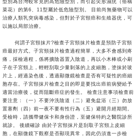
型別為台灣較常見的高危險型別，而引起尖形濕疣（俗稱
菜花）的第6、11型屬於低危險型別。 目前尚無藥物可以
治療人類乳突病毒感染，但對於子宮頸癌和生殖器疣，可
以施以局部治療。
何謂子宮頸抹片?檢查子宮頸抹片檢查是預防子宮頸
癌最好方式。子宮頸抹片檢查過程簡單，大多不會感到疼
痛，採檢過程，係將擴陰器置入陰道，再以小木棒或小刷
子在子宮頸上，輕輕刮取少量剝落的上皮細胞，塗抹於玻
片上，經過染色後，透過顯微鏡檢查是否有可疑性的癌細
胞存在。子宮頸抹片檢查之目的即是要找出癌前病變給予
適當治療後，從而阻斷癌症的發生。 檢查注意事項檢查前
要注意：（一）不要沖洗陰道（二）避免盆浴（三）勿放
置塞劑（四）前一夜不要有性行為（五）避開月經期間。
受檢時，請攜帶健保卡和身份證，至健保特約之醫院診所
就診。 後續確診 由於子宮頸抹片是刮取子宮頸上皮細
胞，在顯微鏡下觀察是否顯現異常，因此仍須進一步檢