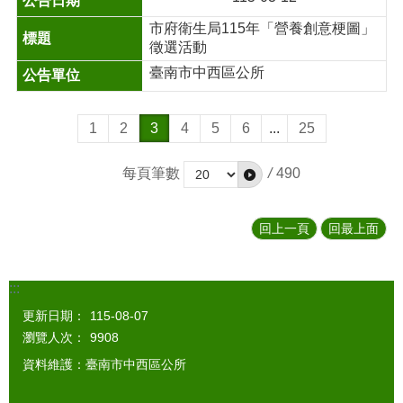
市府衛生局115年「營養創意梗圖」
徵選活動
臺南市中西區公所
1
2
3
4
5
6
...
25
每頁筆數
/
490
回上一頁
回最上面
:::
更新日期：
115-08-07
瀏覽人次：
9908
資料維護：臺南市中西區公所