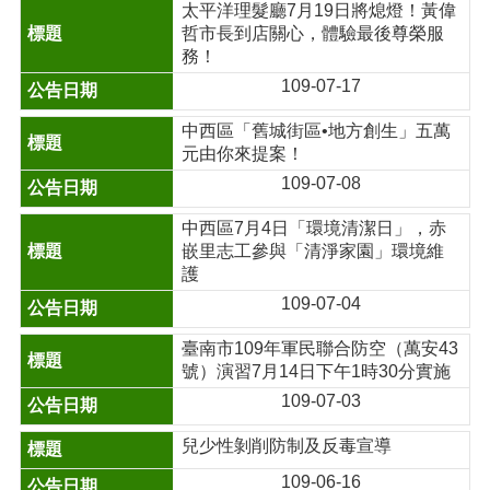
太平洋理髮廳7月19日將熄燈！黃偉
哲市長到店關心，體驗最後尊榮服
務！
109-07-17
中西區「舊城街區•地方創生」五萬
元由你來提案！
109-07-08
中西區7月4日「環境清潔日」，赤
嵌里志工參與「清淨家園」環境維
護
109-07-04
臺南市109年軍民聯合防空（萬安43
號）演習7月14日下午1時30分實施
109-07-03
兒少性剝削防制及反毒宣導
109-06-16