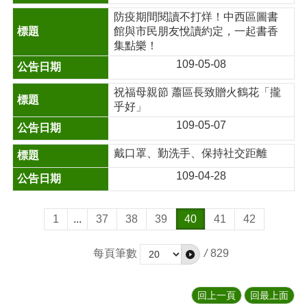
防疫期間閱讀不打烊！中西區圖書
館與市民朋友悅讀約定，一起書香
集點樂！
109-05-08
祝福母親節 蕭區長致贈火鶴花「攏
乎好」
109-05-07
戴口罩、勤洗手、保持社交距離
109-04-28
1
...
37
38
39
40
41
42
每頁筆數
/
829
回上一頁
回最上面