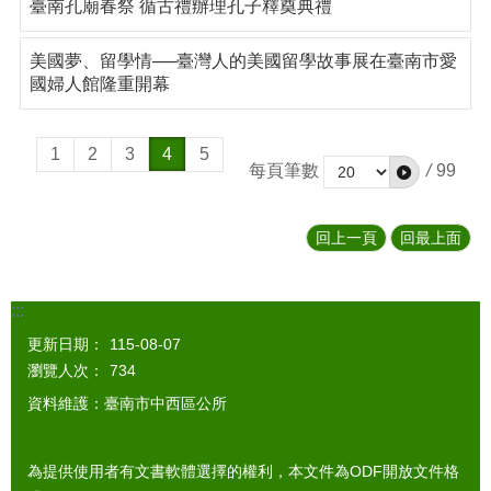
臺南孔廟春祭 循古禮辦理孔子釋奠典禮
美國夢、留學情──臺灣人的美國留學故事展在臺南市愛
國婦人館隆重開幕
1
2
3
4
5
每頁筆數
/
99
回上一頁
回最上面
:::
更新日期：
115-08-07
瀏覽人次：
734
資料維護：臺南市中西區公所
為提供使用者有文書軟體選擇的權利，本文件為ODF開放文件格