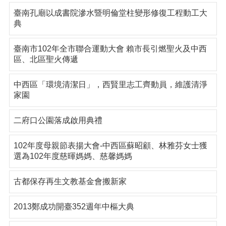
臺南孔廟以成書院滲水暨明倫堂柱變形修復工程動工大
典
臺南市102年全市聯合運動大會 賴市長引燃聖火及中西
區、北區聖火傳遞
中西區「環境清潔日」，西賢里志工齊動員，維護清淨
家園
二府口公園落成啟用典禮
102年度母親節表揚大會-中西區蘇昭顧、林雅芬女士獲
選為102年度慈暉媽媽、慈馨媽媽
古都保存再生文教基金會搬新家
2013鄭成功開臺352週年中樞大典