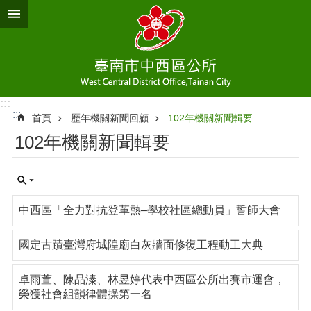
跳到主要內容區塊
:::
:::
首頁
歷年機關新聞回顧
102年機關新聞輯要
102年機關新聞輯要
中西區「全力對抗登革熱–學校社區總動員」誓師大會
國定古蹟臺灣府城隍廟白灰牆面修復工程動工大典
卓雨萱、陳品溱、林昱婷代表中西區公所出賽市運會，
榮獲社會組韻律體操第一名