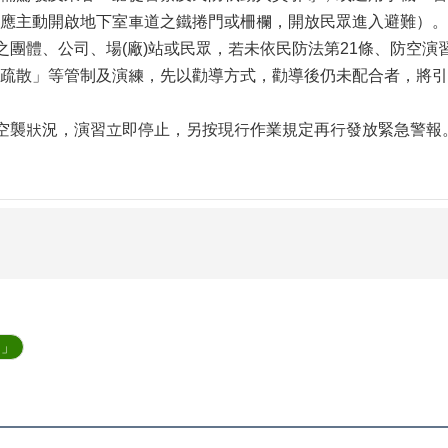
應主動開啟地下室車道之鐵捲門或柵欄，開放民眾進入避難）。
內之團體、公司、場(廠)站或民眾，若未依民防法第21條、防空
疏散」等管制及演練，先以勸導方式，勸導後仍未配合者，將引用
實空襲狀況，演習立即停止，另按現行作業規定再行發放緊急警報
引」