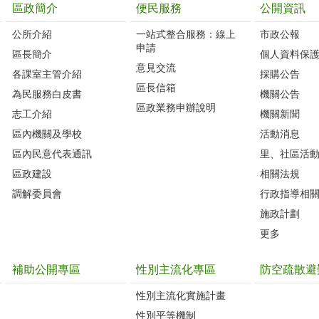
區政簡介
便民服務
公開資訊
公所介紹
一站式整合服務：線上
市政公報
申請
區長簡介
個人資料保
意見交流
各課室主管介紹
採購公告
區長信箱
為民服務白皮書
機關公告
區政業務申辦說明
志工介紹
機關新聞
區內機關及學校
活動消息
區內民意代表通訊
里、社區活
區政建設
相關法規
調解委員會
行政指導相
施政計劃
更多
補助公開專區
性別主流化專區
防空疏散避
性別主流化實施計畫
性別平等機制