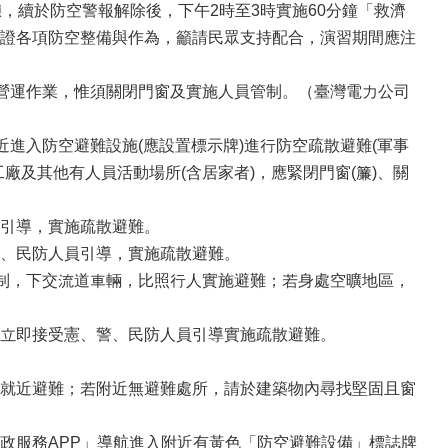
，續於防空警報解除後，下午2時至3時實施60分鐘「救濟
證各項防空整備與作為，籲請民眾支持配合，演習期間應注
常營運作業，惟須關閉門窗及實施人員管制。（臺灣電力公司
進入防空避難設施(應設置標示牌)進行防空疏散避難(軍事
及其他有人員活動場所(含居家者)，應緊閉門窗(簾)、關
引導，實施疏散避難。
、民防人員引導，實施疏散避難。
管制，下交流道車輛，比照行人實施避難；若身處空曠地區，
立即接受憲、警、民防人員引導實施疏散避難。
就近避難；若附近無避難處所，請於建築物內尋找堅固且窗
政服務APP」導航進入附近有黃色「防空避難設備」標誌牌