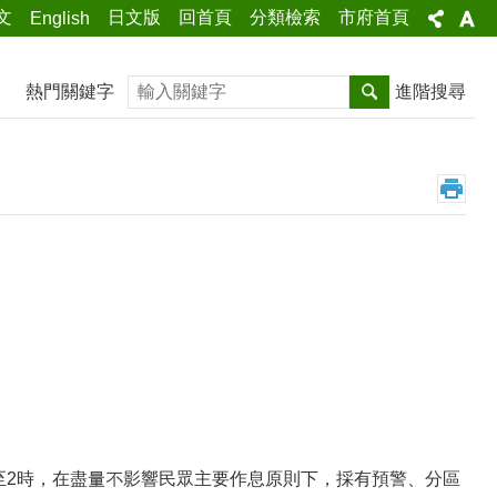
文
日文版
回首頁
分類檢索
市府首頁
English
搜尋
熱門關鍵字
進階搜尋
分至2時，在盡量不影響民眾主要作息原則下，採有預警、分區