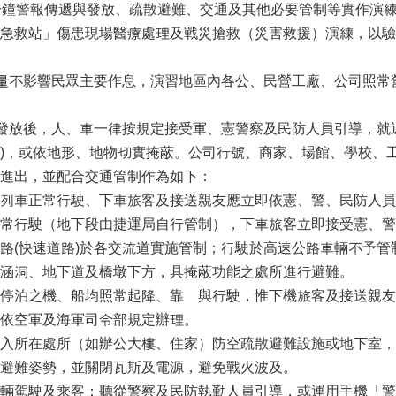
分鐘警報傳遞與發放、疏散避難、交通及其他必要管制等實作演練
急救站」傷患現場醫療處理及戰災搶救（災害救援）演練，以驗
盡量不影響民眾主要作息，演習地區內各公、民營工廠、公司照
報發放後，人、車一律按規定接受軍、憲警察及民防人員引導，就近
)，或依地形、地物切實掩蔽。公司行號、商家、場館、學校、工廠
進出，並配合交通管制作為如下：
列車正常行駛、下車旅客及接送親友應立即依憲、警、民防人員
常行駛（地下段由捷運局自行管制），下車旅客立即接受憲、警
路(快速道路)於各交流道實施管制；行駛於高速公路車輛不予
涵洞、地下道及橋墩下方，具掩蔽功能之處所進行避難。
停泊之機、船均照常起降、靠離與行駛，惟下機旅客及接送親友
依空軍及海軍司令部規定辦理。
入所在處所（如辦公大樓、住家）防空疏散避難設施或地下室，
避難姿勢，並關閉瓦斯及電源，避免戰火波及。
輛駕駛及乘客：聽從警察及民防執勤人員引導，或運用手機「警