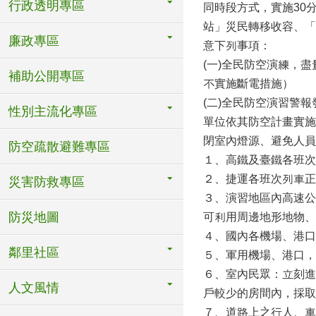
行政透明專區
同時段方式，實施30
站」災民轉移收容、「
廉政專區
意下列事項：
(一)全民防空演練，
補助公開專區
不實施斷電措施）
(二)全民防空演習警
性別主流化專區
單位依其防空計畫實施
閉室內燈源、避免人員
防空疏散避難專區
１、高鐵及臺鐵各班次
２、捷運各班次列車正
災害防救專區
３、演習地區內高速公
防災地圖
可利用周邊地形地物、
４、國內各機場、港口
鄰里社區
５、軍用機場、港口，
６、室內民眾：立刻進
人文風情
戶較少的房間內，採取
７、道路上之行人、車