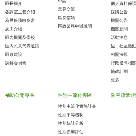
申請
區長簡介
個人資料保
意見交流
各課室主管介紹
採購公告
區長信箱
為民服務白皮書
機關公告
區政業務申辦說明
志工介紹
機關新聞
區內機關及學校
活動消息
區內民意代表通訊
里、社區活
區政建設
相關法規
調解委員會
行政指導相
施政計劃
更多
補助公開專區
性別主流化專區
防空疏散避
性別主流化實施計畫
性別平等機制
性別統計分析
性別影響評估