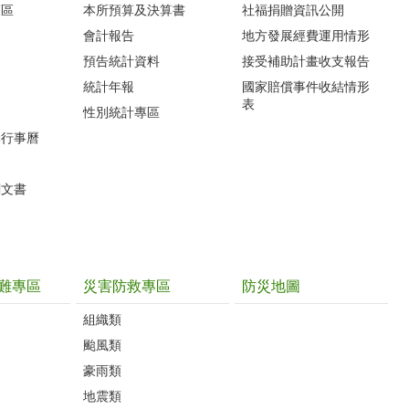
護區
本所預算及決算書
社福捐贈資訊公開
會計報告
地方發展經費運用情形
預告統計資料
接受補助計畫收支報告
統計年報
國家賠償事件收結情形
表
性別統計專區
動行事曆
關文書
難專區
災害防救專區
防災地圖
組織類
颱風類
豪雨類
地震類