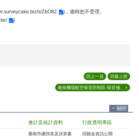
tier.surveycake.biz/s/ZbO82
)，逾時恕不受理。
.tw/
)
回上一頁
回最上面
臺南機場航空噪音防制區-噪音補...
關閉
會計及統計資料
行政透明專區
臺南市總預算及決算書
回饋金資訊公開