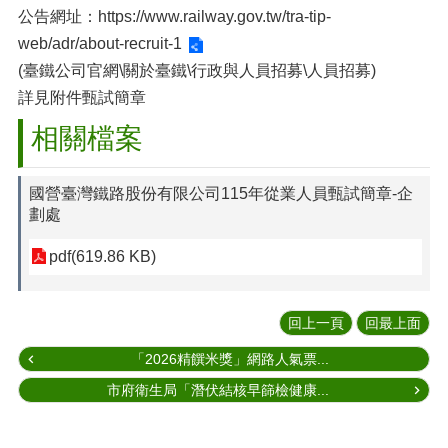
公告網址：
https://www.railway.gov.tw/tra-tip-
web/adr/about-recruit-1
(臺鐵公司官網\關於臺鐵\行政與人員招募\人員招募)
詳見附件甄試簡章
相關檔案
國營臺灣鐵路股份有限公司115年從業人員甄試簡章-企
劃處
pdf(619.86 KB)
回上一頁
回最上面
「2026精饌米獎」網路人氣票...
市府衛生局「潛伏結核早篩檢健康...