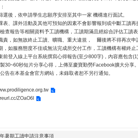
：
及篩選後，依申請學生志願序安排至其中一家 機構進行面試。
的課表、課外活動及其他可預知的因素不會影響報到或中斷工讀
檢查報告等相關資料予工讀機構，工讀期滿且經綜合評估工讀表
作職責，如無故終止工讀、曠職、重大違規， 爾後將不得再次申
用期，如服務態度不佳或無法完成所交付工作，工讀機構有權終止
束前登入線上平台系統撰寫心得報告(至少800字)，內容應包含(1)
30~60秒短片分享心得，上傳至慶寶勤勞Facebook擴大分享
公告在本基金會官方網站，未錄取者恕不另行通知。
www.prodiligence.org.tw
//reurl.cc/ZOaO6l
6年暑期工讀申請注意事項