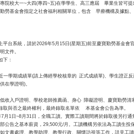
專院校大一~大四(專四~五)在學學生、高三應屆 畢業生皆可提
勤勞基金會指定之社會福利相關單位，包含 早療機構及據點、
台系統，請於2026年5月15日(星期五)前至慶寶勤勞基金會官方網站(http
明文件。
如下：
最近一學期成績單(請上傳經學校核章的 正式成績單)、學生證正反
供在學證明)。
低收入戶證明、學校老師推薦函、身心 障礙證明、慶寶勤勞清
受錄取與否之最終權利，最終錄取名單依 本基金會公告為準。
年7月1日~8月31日，全職工讀。實際工讀期間將於錄取後另行通
部公告之基本薪資，29,500元/月。工讀機構另依法為工讀生
如文書處理、教學助理、教學行政、關懷訪視等工作，詳見工讀