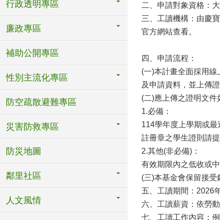
行政透明專區
二、申請對象資格：大
三、工讀機構：由慶寶
廉政專區
官方網站查看。
補助公開專區
四、申請流程：
(一)本計畫全面採用線上平
性別主流化專區
及申請資料，並上傳證
(二)應上傳之證明文件
防空疏散避難專區
1.必備：
114學年度上學期或
災害防救專區
註冊章之學生證則請提
防災地圖
2.其他(非必備)：
有效期限內之低收或中
鄰里社區
(三)本基金會保留接
五、工讀期間：2026
人文風情
六、工讀薪資：依勞動
七、工讀工作內容：例