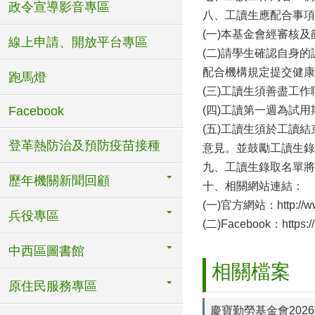
政令宣導影音專區
八、工讀生應配合事項
(一)本基金會經審核
線上申請、開放平台專區
(二)請學生確認自身
配合機構規定提交健康
跑馬燈
(三)工讀生須善盡工
Facebook
(四)工讀第一週為試
(五)工讀生須於工讀結
登革熱防治及預防疫苗接種
意見。並鼓勵工讀生錄製
九、工讀生錄取名單將
歷年機關新聞回顧
十、相關網站連結：
(一)官方網站：
http://
兵役專區
(二)Facebook：
https:
中西區圖書館
相關檔案
原住民服務專區
慶寶勤勞基金會202