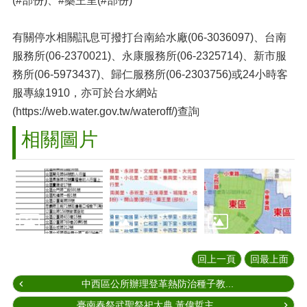
(#部份)、#藥王里(#部份)
有關停水相關訊息可撥打台南給水廠(06-3036097)、台南
服務所(06-2370021)、永康服務所(06-2325714)、新市服
務所(06-5973437)、歸仁服務所(06-2303756)或24小時客
服專線1910，亦可於台水網站
(https://web.water.gov.tw/wateroff/)查詢
相關圖片
回上一頁
回最上面
中西區公所辦理登革熱防治種子教...
臺南春祭武聖祭祀大典 黃偉哲主...