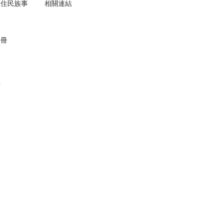
原住民族事
相關連結
手冊
數