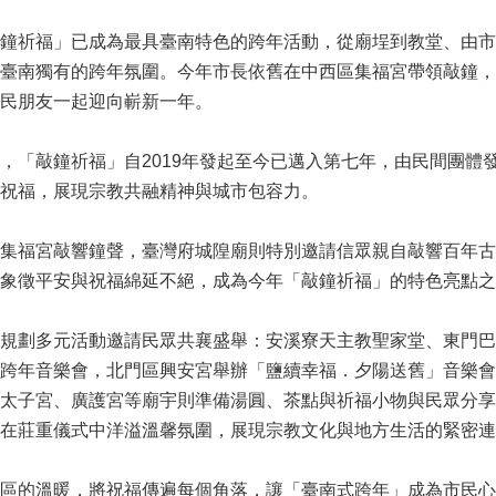
鐘祈福」已成為最具臺南特色的跨年活動，從廟埕到教堂、由市
臺南獨有的跨年氛圍。今年市長依舊在中西區集福宮帶領敲鐘，
民朋友一起迎向嶄新一年。
，「敲鐘祈福」自2019年發起至今已邁入第七年，由民間團體
祝福，展現宗教共融精神與城市包容力。
集福宮敲響鐘聲，臺灣府城隍廟則特別邀請信眾親自敲響百年古
象徵平安與祝福綿延不絕，成為今年「敲鐘祈福」的特色亮點之
規劃多元活動邀請民眾共襄盛舉：安溪寮天主教聖家堂、東門巴克
跨年音樂會，北門區興安宮舉辦「鹽續幸福．夕陽送舊」音樂會
太子宮、廣護宮等廟宇則準備湯圓、茶點與祈福小物與民眾分享
在莊重儀式中洋溢溫馨氛圍，展現宗教文化與地方生活的緊密連
區的溫暖，將祝福傳遍每個角落，讓「臺南式跨年」成為市民心