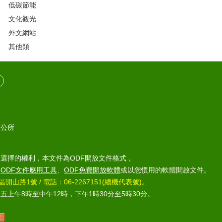
低碳節能
文化觀光
外文網站
其他類
區公所
選擇的權利，本文件為ODF開放文件格式，
部
ODF文件應用工具
、
ODF免費開放軟體
或以您慣用的軟體開啟文件。
區開山路1號 / 電話：06-2267151(總機代表號)。
上午8時至中午12時，下午1時30分至5時30分。