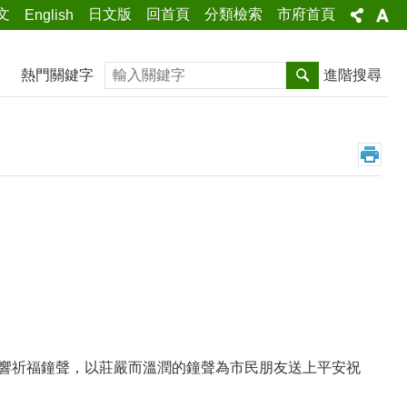
文
日文版
回首頁
分類檢索
市府首頁
English
搜尋
熱門關鍵字
進階搜尋
所同步敲響祈福鐘聲，以莊嚴而溫潤的鐘聲為市民朋友送上平安祝