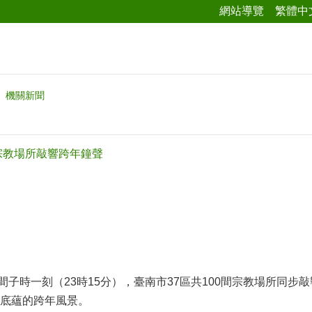
網站導覽
繁體中
機關新聞
間宗教場所敲響跨年鐘聲
31晚間子時一刻（23時15分），臺南市37區共100間宗教場
底蘊的跨年風景。