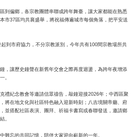
區到偏鄉，各宗教團體串聯成跨年舞臺，讓大家都能在熟悉
本市37區均共襄盛舉，將祝福傳遍城市每個角落，把平安送
發起到市府協力，不分宗教派別，今年共有100間宗教場所共
鐘，讓歷史鐘聲在新舊年交會之際再度迴盪，為跨年夜增添
一。
禮紀念教會等邀請信眾禱告，敲鐘迎接2026年；中西區聚
，將在地文化與社區特色融入迎新時刻；八吉境關帝廳、府
，並搭配社區表演、團拜、祈福卡書寫或春聯發送，邀請鄉
結。
中難忘的共同記憶，陪伴大家迎向嶄新的一年。