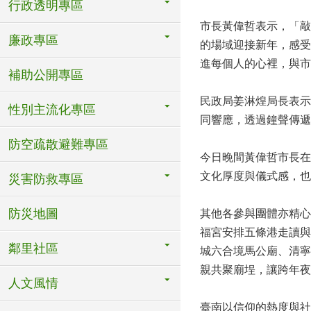
行政透明專區
市長黃偉哲表示，「敲
廉政專區
的場域迎接新年，感受
進每個人的心裡，與市
補助公開專區
民政局姜淋煌局長表示
性別主流化專區
同響應，透過鐘聲傳遞
防空疏散避難專區
今日晚間黃偉哲市長在
文化厚度與儀式感，也
災害防救專區
防災地圖
其他各參與團體亦精心
福宮安排五條港走讀與
鄰里社區
城六合境馬公廟、清寧
親共聚廟埕，讓跨年夜
人文風情
臺南以信仰的熱度與社