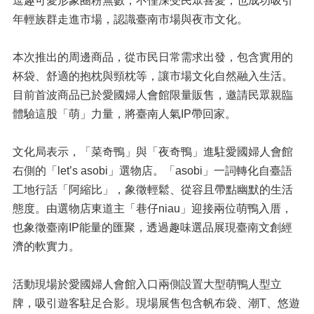
逗趣可愛形象圈粉無數，不僅深受民眾喜愛，也成功吸引
年輕族群走進市場，認識臺南市場與夜市文化。
本次推出的周邊商品，從市民日常需求出發，包含實用的
杯袋、舒適的抱枕與頸枕等，讓市場文化自然融入生活。
目前首波商品已於愛國婦人會館限量販售，邀請民眾親臨
體驗這股「萌」力量，將臺南人氣IP帶回家。
文化局表示，「菜奇鴨」與「夜奇鴨」進駐愛國婦人會館
右側的「let’s asobi」選物店。「asobi」一詞轉化自臺語
工地行話「阿縮比」，象徵輕鬆、從容且帶點幽默的生活
態度。由選物店東道主「巷仔niau」迎接兩位萌鴨入厝，
也象徵臺南IP能量的匯聚，透過趣味選品展現臺南文創經
濟的軟實力。
活動現場於愛國婦人會館入口兩側設置大型萌鴨人型立
牌，吸引遊客駐足合影。現場展售包含帆布袋、潮T、悠遊