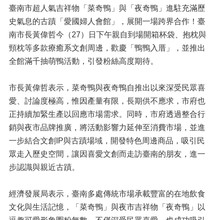
臺南市超人氣吉祥物「菜奇鴨」與「夜奇鴨」進駐充滿歷
史氣息的古蹟「愛國婦人會館」，展開一場跨界合作！臺
南市長黃偉哲今（27）日下午親自到場開箱杯袋、抱枕與
頸枕等多款療癒系文創周邊，歡慶「鴨鴨入厝」，並推出
全館滿千抽萌鴨活動，引發粉絲高度期待。
市長黃偉哲表示，菜奇鴨與夜奇鴨自推出以來深受民眾喜
愛、討論度極高，惟因產量有限，長期供不應求，市府也
正持續加緊生產以回應市場需求。同時，市府透過整合行
銷與夜市品牌推廣，將活動影響力延伸至消費市場，並進
一步結合文創IP與古蹟場域，開發特色周邊商品，吸引民
眾走入歷史空間，讓因喜愛文創而走訪臺南的朋友，進一
步認識與親近古蹟。
經濟發展局表示，臺南多處傳統市場承載豐富的在地飲食
文化與生活記憶，「菜奇鴨」與夜市吉祥物「夜奇鴨」以