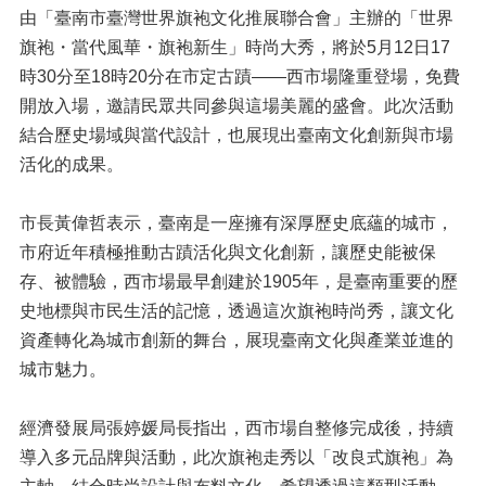
由「臺南市臺灣世界旗袍文化推展聯合會」主辦的「世界
旗袍・當代風華・旗袍新生」時尚大秀，將於5月12日17
時30分至18時20分在市定古蹟——西市場隆重登場，免費
開放入場，邀請民眾共同參與這場美麗的盛會。此次活動
結合歷史場域與當代設計，也展現出臺南文化創新與市場
活化的成果。
市長黃偉哲表示，臺南是一座擁有深厚歷史底蘊的城市，
市府近年積極推動古蹟活化與文化創新，讓歷史能被保
存、被體驗，西市場最早創建於1905年，是臺南重要的歷
史地標與市民生活的記憶，透過這次旗袍時尚秀，讓文化
資產轉化為城市創新的舞台，展現臺南文化與產業並進的
城市魅力。
經濟發展局張婷媛局長指出，西市場自整修完成後，持續
導入多元品牌與活動，此次旗袍走秀以「改良式旗袍」為