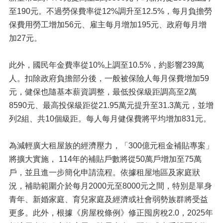
至190元。不過勞保費率從12%調升至12.5%，每月負擔勞
保費用勞工增加56元、雇主每月增加195元、政府每月增
加27元。
此外，國民年金費率從10%上調至10.5%，約影響239萬
人。扣除政府負擔部分後，一般被保險人每月保費增加59
元，健保也隨基本薪資調整，最低投保級距調高至2萬
8590元、最高投保級距從21.95萬元提升至31.3萬元，並增
列2組、共10個級距。每人每月健保費將平均增加831元。
為減輕廣大租屋族的經濟壓力，「300億元租金補貼專案」
將擴大實施， 114年的補貼戶數將從50萬戶增加至75萬
戶，並且進一步簡化申請流程。依據租屋地區及家庭狀
況，補助範圍介於每月2000元至8000元之間，特別是單身
青年、新婚家庭、育兒家庭及經濟或社會弱勢族群將受益
更多。此外，根據《房屋稅條例》修正囤房稅2.0，2025年