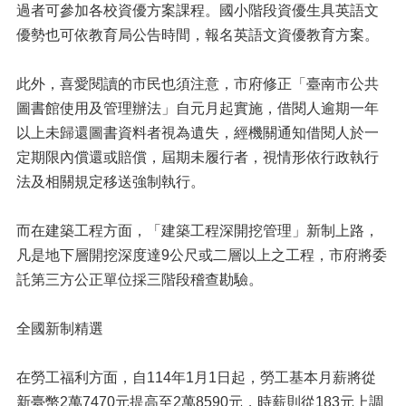
過者可參加各校資優方案課程。國小階段資優生具英語文
優勢也可依教育局公告時間，報名英語文資優教育方案。
此外，喜愛閱讀的市民也須注意，市府修正「臺南市公共
圖書館使用及管理辦法」自元月起實施，借閱人逾期一年
以上未歸還圖書資料者視為遺失，經機關通知借閱人於一
定期限內償還或賠償，屆期未履行者，視情形依行政執行
法及相關規定移送強制執行。
而在建築工程方面，「建築工程深開挖管理」新制上路，
凡是地下層開挖深度達9公尺或二層以上之工程，市府將委
託第三方公正單位採三階段稽查勘驗。
全國新制精選
在勞工福利方面，自114年1月1日起，勞工基本月薪將從
新臺幣2萬7470元提高至2萬8590元，時薪則從183元上調