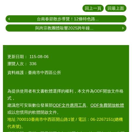
回上一頁
回最上面
台南春節散步導覽！12條特色路...
與跨宗教團體敲響2025跨年鐘...
:::
更新日期：
115-08-06
瀏覽人次：
336
資料維護：臺南市中西區公所
為提供使用者有文書軟體選擇的權利，本文件為ODF開放文件格
式，
建議您可安裝數位發展部
ODF文件應用工具
、
ODF免費開放軟體
或以您慣用的軟體開啟文件。
地址:700010臺南市中西區開山路1號 / 電話：06-2267151(總機
代表號)。