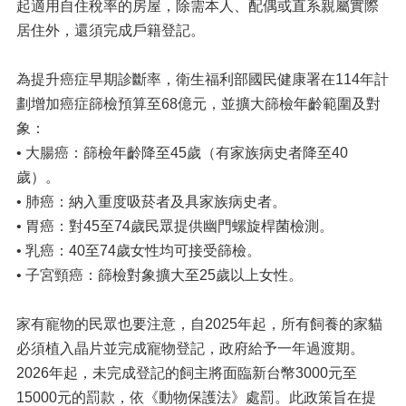
起適用自住稅率的房屋，除需本人、配偶或直系親屬實際
居住外，還須完成戶籍登記。
為提升癌症早期診斷率，衛生福利部國民健康署在114年計
劃增加癌症篩檢預算至68億元，並擴大篩檢年齡範圍及對
象：
• 大腸癌：篩檢年齡降至45歲（有家族病史者降至40
歲）。
• 肺癌：納入重度吸菸者及具家族病史者。
• 胃癌：對45至74歲民眾提供幽門螺旋桿菌檢測。
• 乳癌：40至74歲女性均可接受篩檢。
• 子宮頸癌：篩檢對象擴大至25歲以上女性。
家有寵物的民眾也要注意，自2025年起，所有飼養的家貓
必須植入晶片並完成寵物登記，政府給予一年過渡期。
2026年起，未完成登記的飼主將面臨新台幣3000元至
15000元的罰款，依《動物保護法》處罰。此政策旨在提