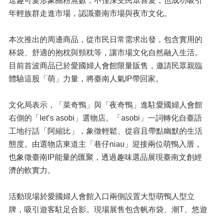
逗趣可愛形象圈粉無數，不僅深受民眾喜愛，也成功吸引
年輕族群走進市場，認識臺南市場與夜市文化。
本次推出的周邊商品，從市民日常需求出發，包含實用的
杯袋、舒適的抱枕與頸枕等，讓市場文化自然融入生活。
目前首波商品已於愛國婦人會館限量販售，邀請民眾親臨
體驗這股「萌」力量，將臺南人氣IP帶回家。
文化局表示，「菜奇鴨」與「夜奇鴨」進駐愛國婦人會館
右側的「let’s asobi」選物店。「asobi」一詞轉化自臺語
工地行話「阿縮比」，象徵輕鬆、從容且帶點幽默的生活
態度。由選物店東道主「巷仔niau」迎接兩位萌鴨入厝，
也象徵臺南IP能量的匯聚，透過趣味選品展現臺南文創經
濟的軟實力。
活動現場於愛國婦人會館入口兩側設置大型萌鴨人型立
牌，吸引遊客駐足合影。現場展售包含帆布袋、潮T、悠遊