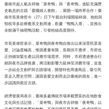
臺南市超人氣吉祥物「菜奇鴨」與「夜奇鴨」進駐充滿歷
史氣息的古蹟「愛國婦人會館」，展開一場跨界合作！臺
南市長黃偉哲今（27）日下午親自到場開箱杯袋、抱枕與
頸枕等多款療癒系文創周邊，歡慶「鴨鴨入厝」，並推出
全館滿千抽萌鴨活動，引發粉絲高度期待。
市長黃偉哲表示，菜奇鴨與夜奇鴨自推出以來深受民眾喜
愛、討論度極高，惟因產量有限，長期供不應求，市府也
正持續加緊生產以回應市場需求。同時，市府透過整合行
銷與夜市品牌推廣，將活動影響力延伸至消費市場，並進
一步結合文創IP與古蹟場域，開發特色周邊商品，吸引民
眾走入歷史空間，讓因喜愛文創而走訪臺南的朋友，進一
步認識與親近古蹟。
經濟發展局表示，臺南多處傳統市場承載豐富的在地飲食
文化與生活記憶，「菜奇鴨」與夜市吉祥物「夜奇鴨」以