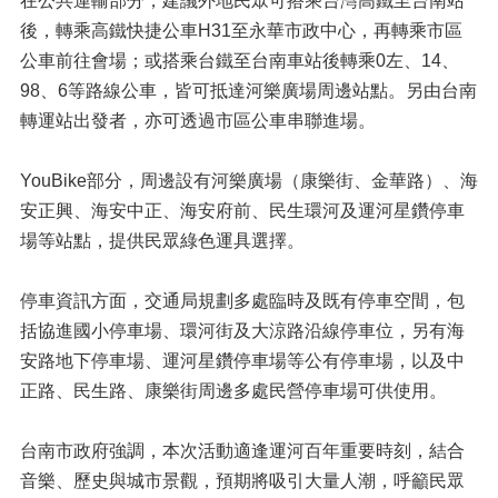
在公共運輸部分，建議外地民眾可搭乘台灣高鐵至台南站
後，轉乘高鐵快捷公車H31至永華市政中心，再轉乘市區
公車前往會場；或搭乘台鐵至台南車站後轉乘0左、14、
98、6等路線公車，皆可抵達河樂廣場周邊站點。另由台南
轉運站出發者，亦可透過市區公車串聯進場。
YouBike部分，周邊設有河樂廣場（康樂街、金華路）、海
安正興、海安中正、海安府前、民生環河及運河星鑽停車
場等站點，提供民眾綠色運具選擇。
停車資訊方面，交通局規劃多處臨時及既有停車空間，包
括協進國小停車場、環河街及大涼路沿線停車位，另有海
安路地下停車場、運河星鑽停車場等公有停車場，以及中
正路、民生路、康樂街周邊多處民營停車場可供使用。
台南市政府強調，本次活動適逢運河百年重要時刻，結合
音樂、歷史與城市景觀，預期將吸引大量人潮，呼籲民眾