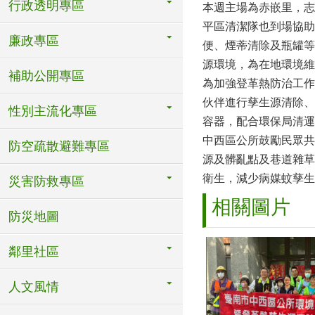
行政透明專區
本週主場為赤嵌里，志
平區清潔隊也到場協助
廉政專區
便、煙蒂清除及瓶罐等
源環境，為在地環境維
補助公開專區
為加強登革熱防治工作
伙伴進行孳生源清除、
性別主流化專區
容器，配合環保局清運
中西區公所鼓勵民眾共
防空疏散避難專區
源及髒亂點及巷道雜草
衛生，減少病媒蚊孳生
災害防救專區
相關圖片
防災地圖
鄰里社區
人文風情