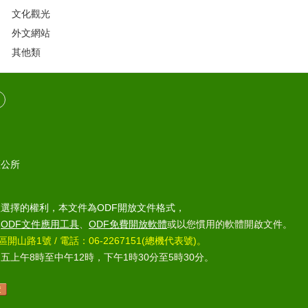
文化觀光
外文網站
其他類
區公所
選擇的權利，本文件為ODF開放文件格式，
部
ODF文件應用工具
、
ODF免費開放軟體
或以您慣用的軟體開啟文件。
區開山路1號 / 電話：06-2267151(總機代表號)。
上午8時至中午12時，下午1時30分至5時30分。