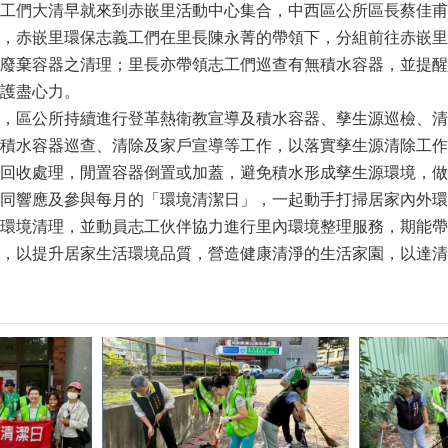
工們大清早就來到赤嵌里活動中心集合，中西區公所區長蔡佳甫
，赤嵌里環保志義工們在里長陳永菁的帶領下，分組前往赤嵌里
廢棄容器之清理；里長亦帶領志工們巡查有無積水容器，並提醒
護盡心力。
，區公所持續進行登革熱衛教宣導及積水容器、孳生源巡檢、清
積水容器巡查、清除及家戶宣導等工作，以落實孳生源清除工作
回收處理，閒置容器倒置或加蓋，避免積水形成孳生源環境，做
同響應及參與每月的「環境清潔日」，一起動手打掃居家內外環
環境清理，並動員志工伙伴協力進行里內環境整理服務，期能帶
，以提升居家生活環境品質，營造健康清淨的生活家園，以達清