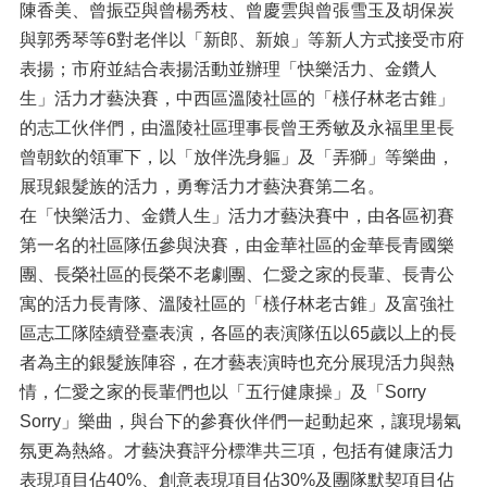
陳香美、曾振亞與曾楊秀枝、曾慶雲與曾張雪玉及胡保炭
與郭秀琴等6對老伴以「新郎、新娘」等新人方式接受市府
表揚；市府並結合表揚活動並辦理「快樂活力、金鑽人
生」活力才藝決賽，中西區溫陵社區的「檨仔林老古錐」
的志工伙伴們，由溫陵社區理事長曾王秀敏及永福里里長
曾朝欽的領軍下，以「放伴洗身軀」及「弄獅」等樂曲，
展現銀髮族的活力，勇奪活力才藝決賽第二名。
在「快樂活力、金鑽人生」活力才藝決賽中，由各區初賽
第一名的社區隊伍參與決賽，由金華社區的金華長青國樂
團、長榮社區的長榮不老劇團、仁愛之家的長輩、長青公
寓的活力長青隊、溫陵社區的「檨仔林老古錐」及富強社
區志工隊陸續登臺表演，各區的表演隊伍以65歲以上的長
者為主的銀髮族陣容，在才藝表演時也充分展現活力與熱
情，仁愛之家的長輩們也以「五行健康操」及「Sorry
Sorry」樂曲，與台下的參賽伙伴們一起動起來，讓現場氣
氛更為熱絡。才藝決賽評分標準共三項，包括有健康活力
表現項目佔40%、創意表現項目佔30%及團隊默契項目佔