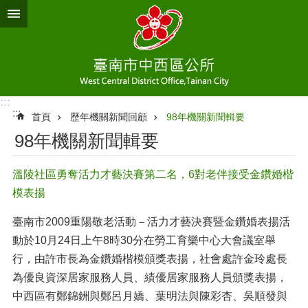
跳到主要內容區塊
:::
:::
首頁
歷年機關新聞回顧
98年機關新聞輯要
98年機關新聞輯要
溫陵社區勇奪活力才藝決賽第二名，6對老伴接受金鑽婚楷
模表揚
臺南市2009重陽敬老活動－活力才藝決賽暨金鑽婚表揚活
動於10月24日上午8時30分在勞工育樂中心大會議室舉
行，由許市長為金鑽婚楷模頒獎表揚，社會處許金玲處長
為優良資深居家服務人員、績優居家服務人員頒獎表揚，
中西區有鄭錦銂與鄭呂月嬌、葉明法與陳彩杏、吳順發與