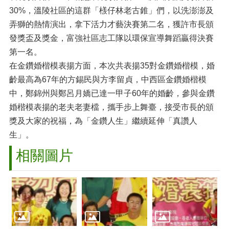
30%，溫陵社區的這群「檨仔林老古錐」們，以洗澎澎及
弄獅的熱情演出，拿下活力才藝決賽第二名，獲許市長頒
發獎盃及獎金，富強社區志工隊以環保宣導舞蹈贏得決賽
第一名。
在金鑽婚楷模表揚方面，本次共表揚35對金鑽婚楷模，婚
齡最高為67年的方錫民與方李留貞，中西區金鑽婚楷模
中，鄭錦州與鄭呂月嬌已達一甲子60年的婚齡，參與金鑽
婚楷模表揚的老夫老妻檔，攜手步上舞臺，接受市長的頒
獎及大家的祝福，為「金鑽人生」繼續延伸「真讚人
生」。
相關圖片